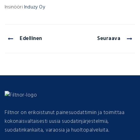
Insinööri
Induzy Oy
Edellinen
Seuraava
Filtnor on erikoistunut painesuodattimiin ja toimittaa
kokonaisvaltaisesti uusia suodatinjärjestelmiä,
suodatinkankaita, varaosia ja huoltopalveluita.