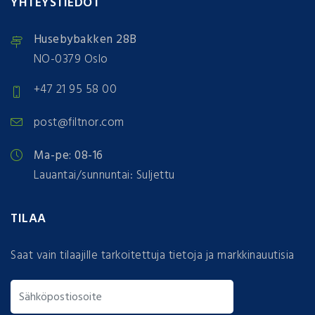
YHTEYSTIEDOT
Husebybakken 28B
NO-0379 Oslo
+47 21 95 58 00
post@filtnor.com
Ma-pe: 08-16
Lauantai/sunnuntai: Suljettu
TILAA
Saat vain tilaajille tarkoitettuja tietoja ja markkinauutisia