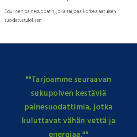
Edullinen painesuodatin, joka tarjoaa korkealaatuisen
suodatustuloksen.
""Tarjoamme seuraavan
sukupolven kestäviä
painesuodattimia, jotka
kuluttavat vähän vettä ja
energiaa.""