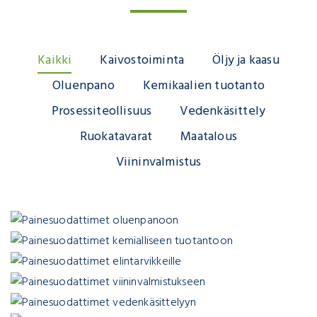
Kaikki
Kaivostoiminta
Öljy ja kaasu
Oluenpano
Kemikaalien tuotanto
Prosessiteollisuus
Vedenkäsittely
Ruokatavarat
Maatalous
Viininvalmistus
Öljy ja kaasu
Oluenpano
Kemikaalien tuotanto
Prosessiteollisuus
Ruokatavarat
Viininvalmistus
Vedenkäsittely
Kaivostoiminta
Maatalous