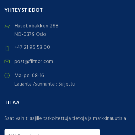
YHTEYSTIEDOT
Husebybakken 28B
NO-0379 Oslo
+47 21 95 58 00
post@filtnor.com
Ma-pe: 08-16
Lauantai/sunnuntai: Suljettu
TILAA
Saat vain tilaajille tarkoitettuja tietoja ja markkinauutisia