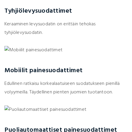
Tyhjiölevysuodattimet
Keraaminen levysuodatin on erittäin tehokas
tyhjiölevysuodatin.
Mobiilit painesuodattimet
Edullinen ratkaisu korkealaatuiseen suodatukseen pienillä
volyymeilla. Täydellinen pienten juomien tuotantoon.
Puoliautomaattiset painesuodattimet