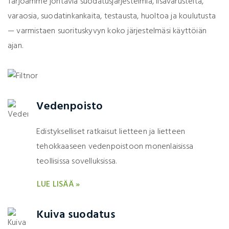
Tarjoamme johtavia suodatusjärjestelmiä, lisävarusteita,
varaosia, suodatinkankaita, testausta, huoltoa ja koulutusta
— varmistaen suorituskyvyn koko järjestelmäsi käyttöiän
ajan.
Vedenpoisto
Edistykselliset ratkaisut lietteen ja lietteen
tehokkaaseen vedenpoistoon monenlaisissa
teollisissa sovelluksissa.
LUE LISÄÄ »
Kuiva suodatus