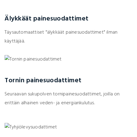
Älykkäät painesuodattimet
Täysautomaattiset "älykkäät painesuodattimet" ilman
käyttäjää.
Tornin painesuodattimet
Seuraavan sukupolven tornipainesuodattimet, joilla on
erittäin alhainen veden- ja energiankulutus.