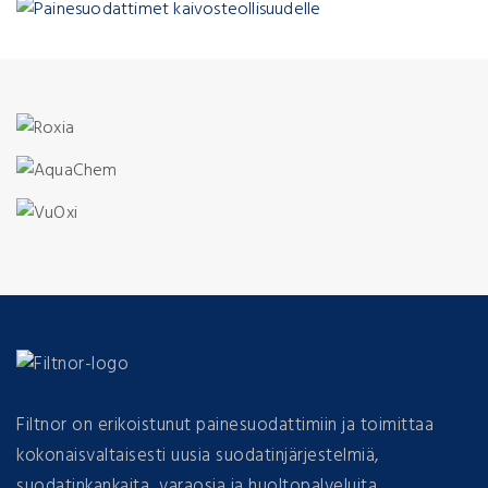
Filtnor on erikoistunut painesuodattimiin ja toimittaa
kokonaisvaltaisesti uusia suodatinjärjestelmiä,
suodatinkankaita, varaosia ja huoltopalveluita.