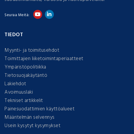
Seuraa Meitä:
TIEDOT
Myynti- ja toimitusehdot
Toimittajien liiketoimintaperiaatteet
Ympäristöpolitiikka
Tietosuojakäytäntö
Lakiehdot
Avoimuuslaki
Tekniset artikkelit
Painesuodattimien käyttöalueet
Määritelmän selvennys
Usein kysytyt kysymykset