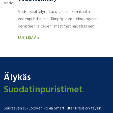
Vedenkäsittelyratkaisut, kuten kemikaaliton
vedenpuhdistus ei-lämpöplasmateknologiaan
perustuen ja veden ilmastimet hapetukseen.
LUE LISÄÄ »
Älykäs
Suodatinpuristimet
Seuraavan sukupolven Roxia Smart Filter Press on täysin