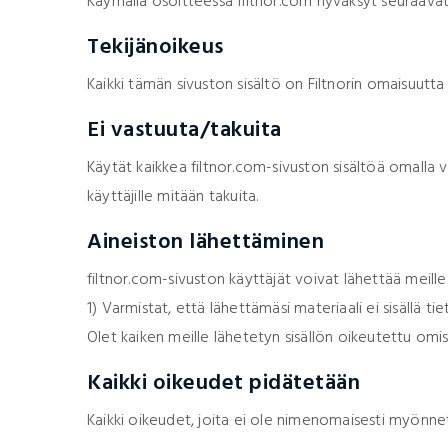
Käymällä osoitteessa filtnor.com hyväksyt seuraavat 
Tekijänoikeus
Kaikki tämän sivuston sisältö on Filtnorin omaisuutta 
Ei vastuuta/takuita
Käytät kaikkea filtnor.com-sivuston sisältöä omalla va
käyttäjille mitään takuita.
Aineiston lähettäminen
filtnor.com-sivuston käyttäjät voivat lähettää meill
1) Varmistat, että lähettämäsi materiaali ei sisällä ti
Olet kaiken meille lähetetyn sisällön oikeutettu omis
Kaikki oikeudet pidätetään
Kaikki oikeudet, joita ei ole nimenomaisesti myönnett