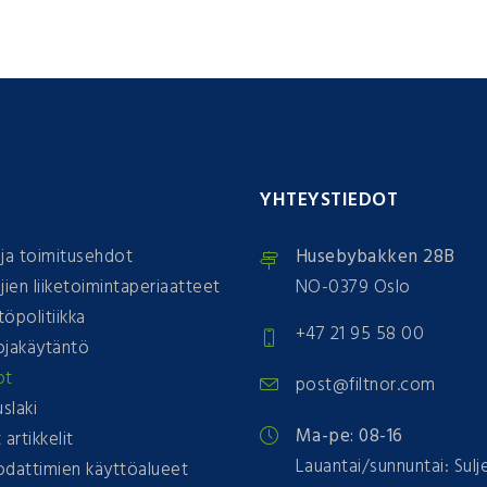
T
YHTEYSTIEDOT
ja toimitusehdot
Husebybakken 28B
jien liiketoimintaperiaatteet
NO-0379 Oslo
öpolitiikka
+47 21 95 58 00
ojakäytäntö
ot
post@filtnor.com
slaki
Ma-pe: 08-16
artikkelit
Lauantai/sunnuntai: Sulj
odattimien käyttöalueet