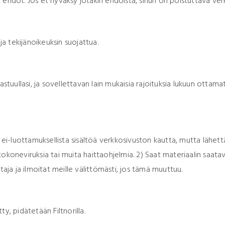
ehdot. Jos et hyväksy jotakin ehdoista, sinun on poistuttava verk
ja tekijänoikeuksin suojattua.
stuullasi, ja sovellettavan lain mukaisia rajoituksia lukuun ottama
e ei-luottamuksellista sisältöä verkkosivuston kautta, mutta lähet
etokoneviruksia tai muita haittaohjelmia. 2) Saat materiaalin saatavi
taja ja ilmoitat meille välittömästi, jos tämä muuttuu.
y, pidätetään Filtnorilla.