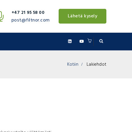
+47 21 95 58 00
Lähetä kysely
post@filtnor.com
Kotiin
Lakiehdot