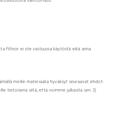
kosivustolta välittömästi.
tta Filtnor ei ole vastuussa käytöstä eikä anna
tämällä meille materiaalia hyväksyt seuraavat ehdot:
lle tietoisena siitä, että voimme julkaista sen. 3)