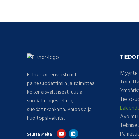
TIEDO
Myynti- 
Filtnor on erikoistunut
Toimitta
painesuodattimiin ja toimittaa
Ympärist
kokonaisvaltaisesti uusia
Tietosu
suodatinjärjestelmiä,
Lakiehd
suodatinkankaita, varaosia ja
Avoimuu
huoltopalveluita.
Tekniset 
Painesu
Seuraa Meitä: