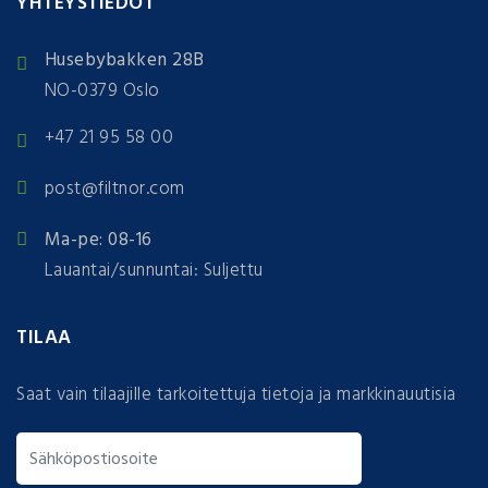
YHTEYSTIEDOT
Husebybakken 28B
NO-0379 Oslo
+47 21 95 58 00
post@filtnor.com
Ma-pe: 08-16
Lauantai/sunnuntai: Suljettu
TILAA
Saat vain tilaajille tarkoitettuja tietoja ja markkinauutisia