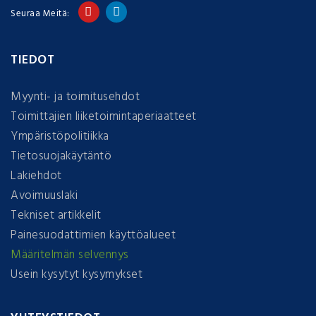
Seuraa Meitä:
TIEDOT
Myynti- ja toimitusehdot
Toimittajien liiketoimintaperiaatteet
Ympäristöpolitiikka
Tietosuojakäytäntö
Lakiehdot
Avoimuuslaki
Tekniset artikkelit
Painesuodattimien käyttöalueet
Määritelmän selvennys
Usein kysytyt kysymykset