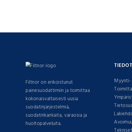
TIEDO
Myynti- 
Filtnor on erikoistunut
Toimitta
painesuodattimiin ja toimittaa
Ympärist
kokonaisvaltaisesti uusia
Tietosu
suodatinjärjestelmiä,
Lakiehd
suodatinkankaita, varaosia ja
Avoimuu
huoltopalveluita.
Tekniset 