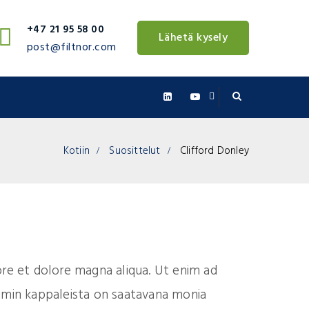
+47 21 95 58 00
Lähetä kysely
post@filtnor.com
Kotiin
Suosittelut
Clifford Donley
ore et dolore magna aliqua. Ut enim ad
sumin kappaleista on saatavana monia