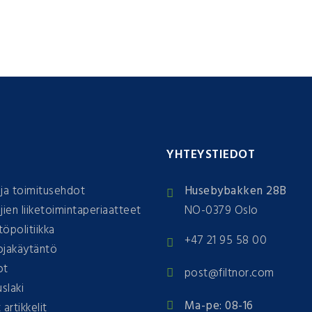
T
YHTEYSTIEDOT
ja toimitusehdot
Husebybakken 28B
jien liiketoimintaperiaatteet
NO-0379 Oslo
öpolitiikka
+47 21 95 58 00
ojakäytäntö
ot
post@filtnor.com
slaki
Ma-pe: 08-16
artikkelit