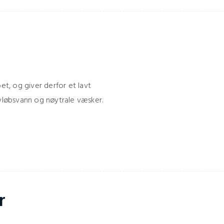
et, og giver derfor et lavt
avløbsvann og nøytrale væsker.
r