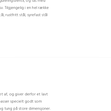
uleringsventil, og fås med
sv. Tilgjengelig i en hel række
 rustfritt stål, syrefast stål
t af, og giver derfor et lavt
passer specielt godt som
og tung på store dimensjoner.