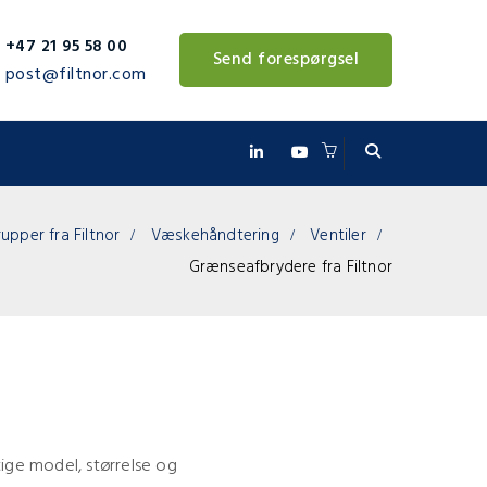
+47 21 95 58 00
Send forespørgsel
post@filtnor.com
upper fra Filtnor
Væskehåndtering
Ventiler
Grænseafbrydere fra Filtnor
gtige model, størrelse og