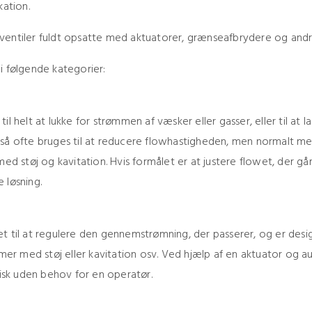
kation.
 ventiler fuldt opsatte med aktuatorer, grænseafbrydere og andr
 i følgende kategorier:
til helt at lukke for strømmen af væsker eller gasser, eller til a
også ofte bruges til at reducere flowhastigheden, men normalt m
d støj og kavitation. Hvis formålet er at justere flowet, der gå
 løsning.
et til at regulere den gennemstrømning, der passerer, og er desi
er med støj eller kavitation osv. Ved hjælp af en aktuator og a
sk uden behov for en operatør.