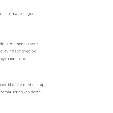
e automatiseringer.
t lade strømmen passere
ed lav nøjagtighed og
r igennem, er en
gnet til dette med en høj
utomatisering kan dette