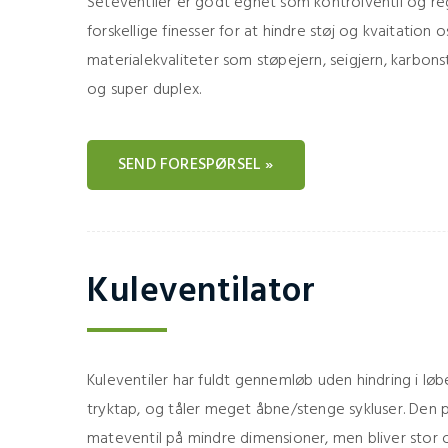
Seteventiler er godt egnet som kontrolventil og reg
forskellige finesser for at hindre støj og kvaitation o
materialekvaliteter som støpejern, seigjern, karbonstål,
og super duplex.
SEND FORESPØRSEL »
Kuleventilator
Kuleventiler har fuldt gennemløb uden hindring i løbe
tryktap, og tåler meget åbne/stenge sykluser. Den 
mateventil på mindre dimensioner, men bliver stor 