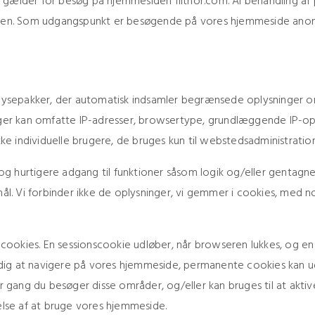
ik) gælder for besøg på hjemmesiden filtnor.com. Al behandling af
n. Som udgangspunkt er besøgende på vores hjemmeside anonym
lysepakker, der automatisk indsamler begrænsede oplysninger
inger kan omfatte IP-adresser, browsertype, grundlæggende IP-op
ikke individuelle brugere, de bruges kun til webstedsadministrati
g hurtigere adgang til funktioner såsom logik og/eller gentagne
. Vi forbinder ikke de oplysninger, vi gemmer i cookies, med nog
ookies. En sessionscookie udløber, når browseren lukkes, og en 
dig at navigere på vores hjemmeside, permanente cookies kan u
er gang du besøger disse områder, og/eller kan bruges til at akti
velse af at bruge vores hjemmeside.