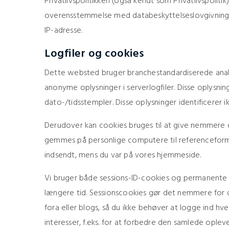
Privatlivspolitikken (også kendt som Privatlivspolit
overensstemmelse med databeskyttelseslovgivninge
IP-adresse.
Logfiler og cookies
Dette websted bruger branchestandardiserede ana
anonyme oplysninger i serverlogfiler. Disse oplysn
dato-/tidsstempler. Disse oplysninger identificerer 
Derudover kan cookies bruges til at give nemmere o
gemmes på personlige computere til referenceformål
indsendt, mens du var på vores hjemmeside.
Vi bruger både sessions-ID-cookies og permanente c
længere tid. Sessionscookies gør det nemmere for 
fora eller blogs, så du ikke behøver at logge ind hv
interesser, f.eks. for at forbedre den samlede ople