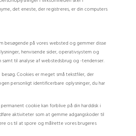
 personoplysninger i virksomheden sker i
e, det eneste, der registreres, er din computers
 om besøgende på vores websted og gemmer disse
lysninger, henvisende sider, operativsystem og
on samt til analyse af webstedsbrug og -tendenser.
 besøg. Cookies er meget små tekstfiler, der
en personligt identificerbare oplysninger, du har
permanent cookie kan forblive på din harddisk i
dføre aktiviteter som at gemme adgangskoder til
vere os til at spore og målrette vores brugeres