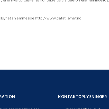
, eller hvis du ønsker at kontakte os via telefon eller almindeli
tilsynets hjemmeside http://www.datatilsynet.no
MATION
KONTAKTOPLYSNINGER