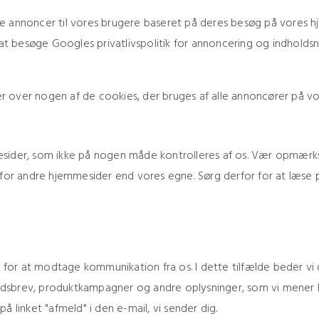
se annoncer til vores brugere baseret på deres besøg på vores 
t besøge Googles privatlivspolitik for annoncering og indholds
oner over nogen af de cookies, der bruges af alle annoncører på 
ider, som ikke på nogen måde kontrolleres af os. Vær opmærksom 
jer for andre hjemmesider end vores egne. Sørg derfor for at læse 
for at modtage kommunikation fra os. I dette tilfælde beder vi
dsbrev, produktkampagner og andre oplysninger, som vi mener k
 linket "afmeld" i den e-mail, vi sender dig.