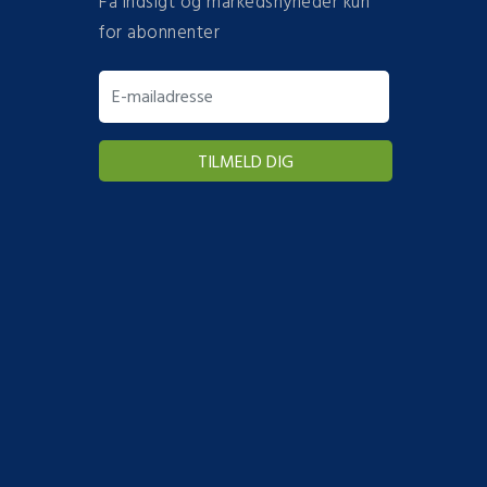
Få indsigt og markedsnyheder kun
for abonnenter