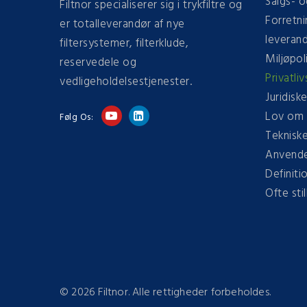
Salgs- o
Filtnor specialiserer sig i trykfiltre og
Forretni
er totalleverandør af nye
leveran
filtersystemer, filterklude,
Miljøpoli
reservedele og
Privatliv
vedligeholdelsestjenester.
Juridisk
Lov om 
Følg Os:
Tekniske
Anvendel
Definiti
Ofte sti
©
2026 Filtnor. Alle rettigheder forbeholdes.