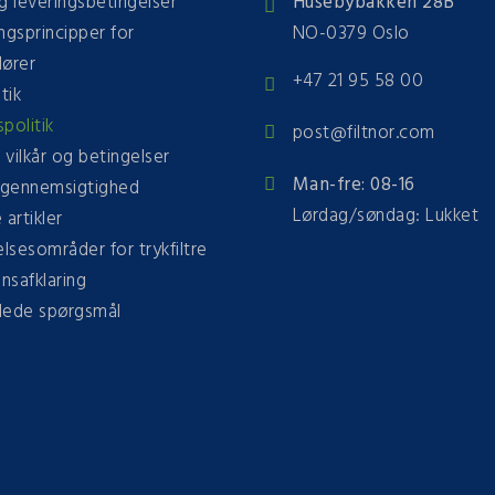
g leveringsbetingelser
Husebybakken 28B
ngsprincipper for
NO-0379 Oslo
dører
+47 21 95 58 00
tik
spolitik
post@filtnor.com
e vilkår og betingelser
Man-fre: 08-16
gennemsigtighed
Lørdag/søndag: Lukket
 artikler
sesområder for trykfiltre
onsafklaring
llede spørgsmål