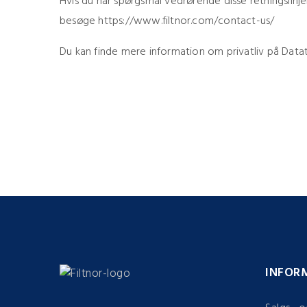
Hvis du har spørgsmål vedrørende disse retningslinjer
besøge https://www.filtnor.com/contact-us/
Du kan finde mere information om privatliv på Data
INFOR