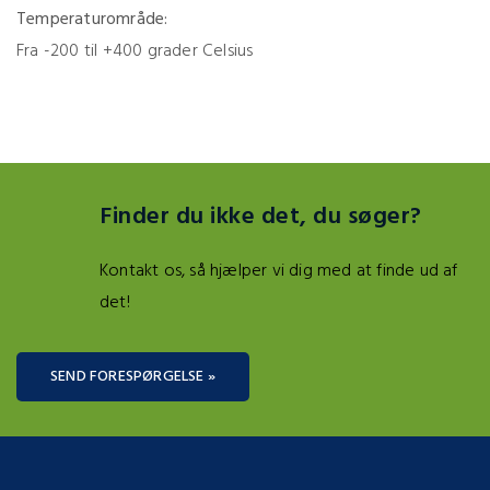
Temperaturområde:
Fra -200 til +400 grader Celsius
Finder du ikke det, du søger?
Kontakt os, så hjælper vi dig med at finde ud af
det!
SEND FORESPØRGELSE »