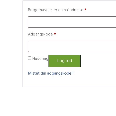
Påkrævet
Brugernavn eller e-mailadresse
*
Påkrævet
Adgangskode
*
Husk mig
Log ind
Mistet din adgangskode?