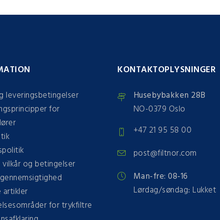
MATION
KONTAKTOPLYSNINGER
g leveringsbetingelser
Husebybakken 28B
ngsprincipper for
NO-0379 Oslo
dører
+47 21 95 58 00
tik
spolitik
post@filtnor.com
e vilkår og betingelser
Man-fre: 08-16
gennemsigtighed
Lørdag/søndag: Lukket
 artikler
sesområder for trykfiltre
onsafklaring