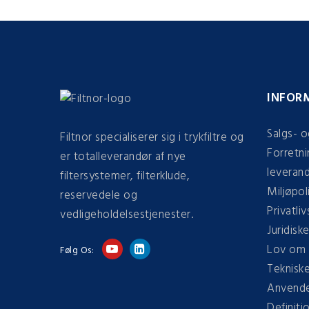
INFOR
Salgs- o
Filtnor specialiserer sig i trykfiltre og
Forretni
er totalleverandør af nye
leveran
filtersystemer, filterklude,
Miljøpoli
reservedele og
Privatliv
vedligeholdelsestjenester.
Juridisk
Lov om 
Følg Os:
Tekniske
Anvendel
Definiti