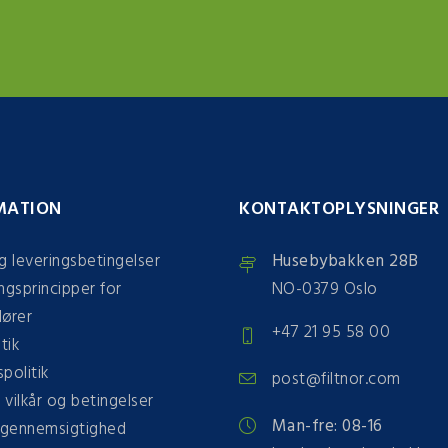
MATION
KONTAKTOPLYSNINGER
g leveringsbetingelser
Husebybakken 28B
ngsprincipper for
NO-0379 Oslo
dører
+47 21 95 58 00
tik
spolitik
post@filtnor.com
e vilkår og betingelser
Man-fre: 08-16
gennemsigtighed