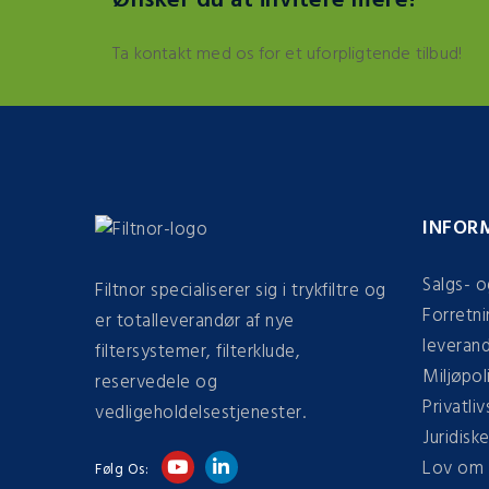
Ønsker du at invitere mere?
Ta kontakt med os for et uforpligtende tilbud!
INFOR
Salgs- o
Filtnor specialiserer sig i trykfiltre og
Forretni
er totalleverandør af nye
leveran
filtersystemer, filterklude,
Miljøpoli
reservedele og
Privatliv
vedligeholdelsestjenester.
Juridisk
Lov om 
Følg Os: