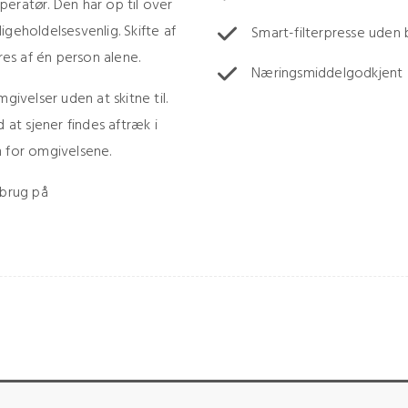
eratør. Den har op til over
geholdelsesvenlig. Skifte af
Smart-filterpresse uden
res af én person alene.
Næringsmiddelgodkjent
givelser uden at skitne til.
 at sjener findes aftræk i
m for omgivelsene.
 brug på