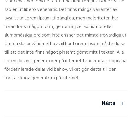
Maecenas nec odio et ante tincidunt tempus. Donec vitae
sapien ut libero venenatis. Det finns många varianter av
avsnitt ur Lorem Ipsum tillgängliga, men majoriteten har
förändrats i någon form, genom injicerad humor eller
slumpmässiga ord som inte ens ser det minsta trovärdiga ut.
Om du ska använda ett avsnitt ur Lorem Ipsum måste du se
till att det inte finns något pinsamt gömt mitt i texten. Alla
Lorem Ipsum-generatorer på internet tenderar att upprepa
fördefinierade delar vid behov, vilket gör detta till den
första riktiga generatorn på internet.
Nästa