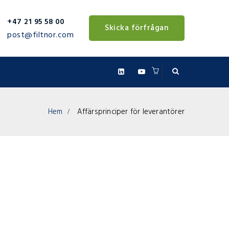
+47 21 95 58 00
Skicka förfrågan
post@filtnor.com
Hem
Affärsprinciper för leverantörer