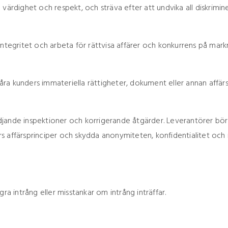
ärdighet och respekt, och sträva efter att undvika all diskriminer
ntegritet och arbeta för rättvisa affärer och konkurrens på mark
våra kunders immateriella rättigheter, dokument eller annan affärsi
jande inspektioner och korrigerande åtgärder. Leverantörer bör
 affärsprinciper och skydda anonymiteten, konfidentialitet och ri
ra intrång eller misstankar om intrång inträffar.