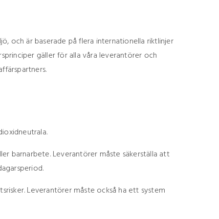
ö, och är baserade på flera internationella riktlinjer
rinciper gäller för alla våra leverantörer och
affärspartners.
ioxidneutrala.
ller barnarbete. Leverantörer måste säkerställa att
udagarsperiod.
etsrisker. Leverantörer måste också ha ett system