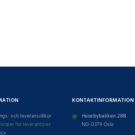
MATION
KONTAKTINFORMATION
ings- och leveransvillkor
Husebybakken 28B
inciper för leverantörer
NO-0379 Oslo
icy