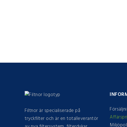
INFOR
Försäljn
Filtnor är specialiserade på
Affärspr
tryckfilter och är en totalleverantör
Miljöpol
av nya filtersystem, filterdukar,