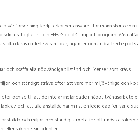
hela vår försörjningskedja erkänner ansvaret för människor och milj
skliga rättigheter och FN:s Global Compact-program. Våra affärsp
js av alla deras underleverantörer, agenter och andra tredje parts 
ar och skaffa alla nödvändiga tillstånd och licenser som krävs.
ljön och ständigt sträva efter att vara mer miljövänliga och kold
heter och se till att de inte är inblandade i något tvångsarbete e
a lagkrav och att alla anställda har minst en ledig dag för varje sj
a anställda och miljön och ständigt arbeta för att undvika säkerh
r eller säkerhetsincidenter.