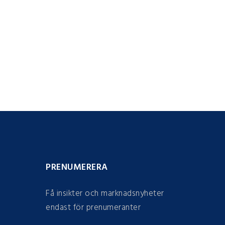
PRENUMERERA
Få insikter och marknadsnyheter
endast för prenumeranter