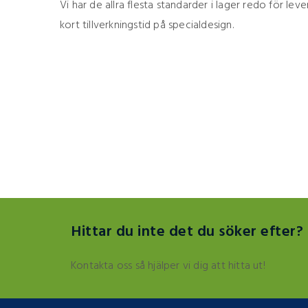
Vi har de allra flesta standarder i lager redo för lev
kort tillverkningstid på specialdesign.
Hittar du inte det du söker efter?
Kontakta oss så hjälper vi dig att hitta ut!