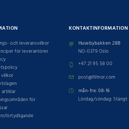
MATION
KONTAKTINFORMATION
ings- och leveransvillkor
Husebybakken 28B
inciper för leverantörer
NO-0379 Oslo
icy
+47 21 95 58 00
etspolicy
 villkor
post@filtnor.com
tslagen
mån-fre: 08-16
 artiklar
Lördag/söndag: Stängt
ingsområden för
ssar
onsförtydligande