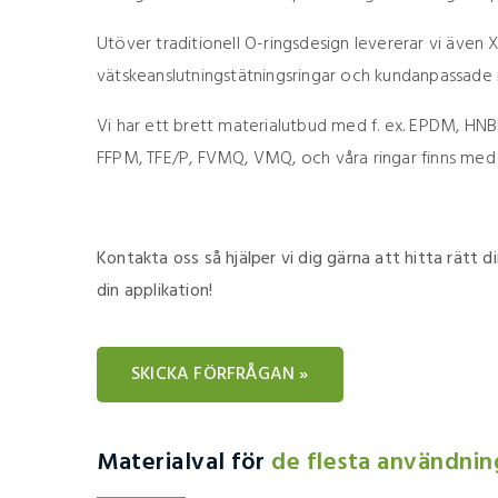
Utöver traditionell O-ringsdesign levererar vi även X-
vätskeanslutningstätningsringar och kundanpassade r
Vi har ett brett materialutbud med f. ex. EPDM, HNB
FFPM, TFE/P, FVMQ, VMQ, och våra ringar finns med de
Kontakta oss så hjälper vi dig gärna att hitta rätt 
din applikation!
SKICKA FÖRFRÅGAN »
Materialval för
de flesta användni