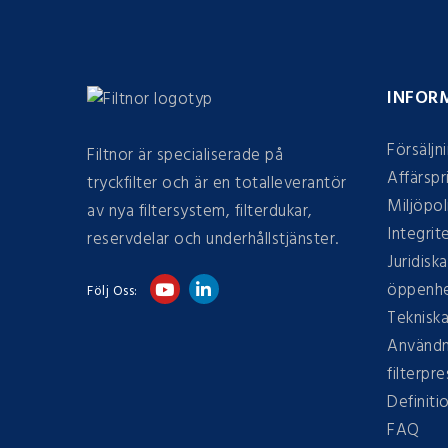
INFOR
Försäljn
Filtnor är specialiserade på
Affärspr
tryckfilter och är en totalleverantör
Miljöpol
av nya filtersystem, filterdukar,
Integrit
reservdelar och underhållstjänster.
Juridiska
öppenhe
Följ Oss:
Tekniska
Användn
filterpre
Definiti
FAQ