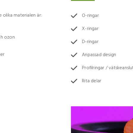
olika materialen är:
O-ringar
X-ringar
ch ozon
D-ringar
rer
Anpassad design
Profilringar / vätskeansl
Rita delar