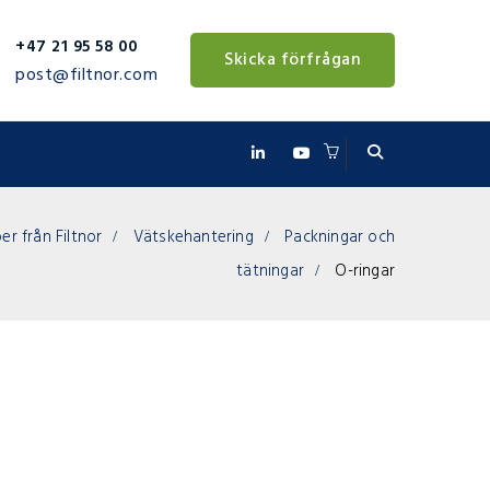
+47 21 95 58 00
Skicka förfrågan
post@filtnor.com
r från Filtnor
Vätskehantering
Packningar och
tätningar
O-ringar