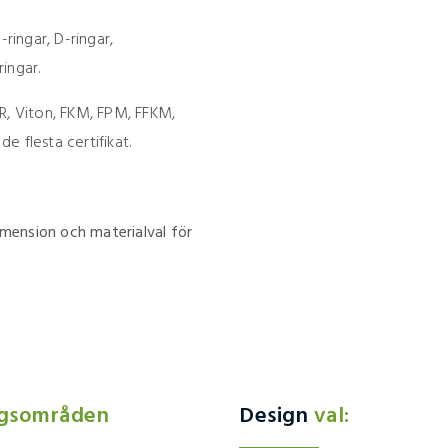
ringar, D-ringar,
ingar.
R, Viton, FKM, FPM, FFKM,
 flesta certifikat.
dimension och materialval för
ngsområden
Design
val: