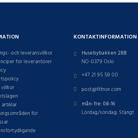
MATION
KONTAKTINFORMATION
ings- och leveransvillkor
Husebybakken 28B
inciper för leverantörer
NO-0379 Oslo
icy
+47 21 95 58 00
etspolicy
 villkor
post@filtnor.com
tslagen
mån-fre: 08-16
 artiklar
Lördag/söndag: Stängt
ingsområden för
ssar
onsförtydligande