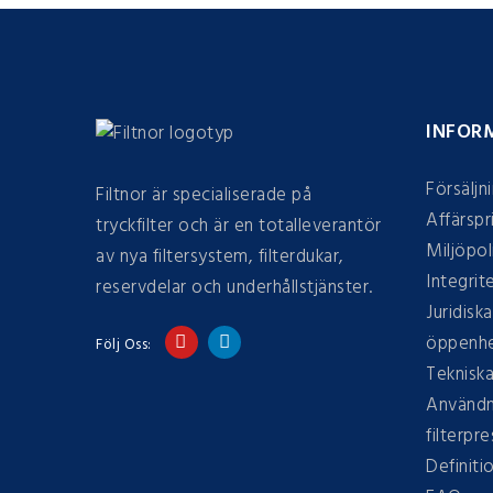
INFOR
Försäljn
Filtnor är specialiserade på
Affärspr
tryckfilter och är en totalleverantör
Miljöpol
av nya filtersystem, filterdukar,
Integrit
reservdelar och underhållstjänster.
Juridiska
öppenhe
Följ Oss:
Tekniska
Användn
filterpre
Definiti