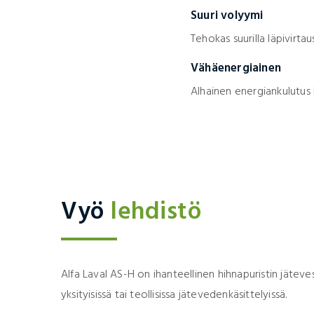
Suuri volyymi
Tehokas suurilla läpivirtau
Vähäenergiainen
Alhainen energiankulutus
Vyö
lehdistö
Alfa Laval AS-H on ihanteellinen hihnapuristin jätev
yksityisissä tai teollisissa jätevedenkäsittelyissä.