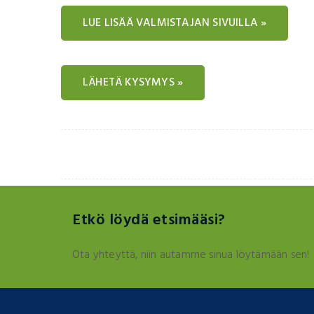
LUE LISÄÄ VALMISTAJAN SIVUILLA »
LÄHETÄ KYSYMYS »
Etkö löydä etsimääsi?
Ota yhteyttä, niin autamme sinua löytämään sen!