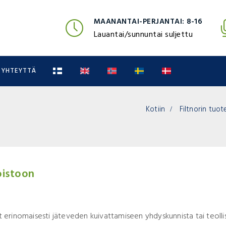
MAANANTAI-PERJANTAI: 8-16
Lauantai/sunnuntai suljettu
 YHTEYTTÄ
Kotiin
Filtnorin tuo
oistoon
erinomaisesti jäteveden kuivattamiseen yhdyskunnista tai teollis