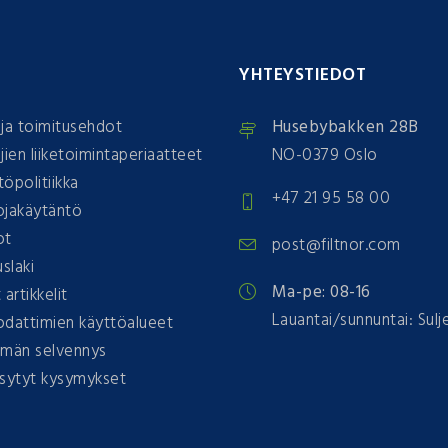
T
YHTEYSTIEDOT
ja toimitusehdot
Husebybakken 28B
jien liiketoimintaperiaatteet
NO-0379 Oslo
öpolitiikka
+47 21 95 58 00
ojakäytäntö
ot
post@filtnor.com
slaki
Ma-pe: 08-16
artikkelit
Lauantai/sunnuntai: Sulj
odattimien käyttöalueet
lmän selvennys
ysytyt kysymykset