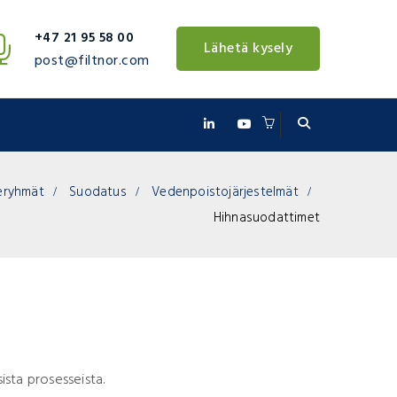
+47 21 95 58 00
Lähetä kysely
post@filtnor.com
teryhmät
Suodatus
Vedenpoistojärjestelmät
Hihnasuodattimet
ista prosesseista.