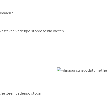
smäärillä.
 kestävää vedenpoistoprosessia varten.
esilietteen vedenpoistoon