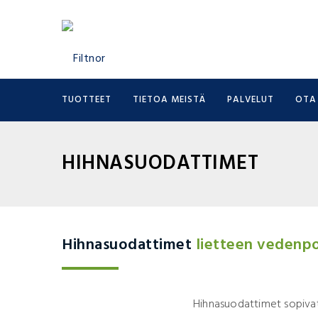
TUOTTEET
TIETOA MEISTÄ
PALVELUT
OTA
HIHNASUODATTIMET
Hihnasuodattimet
lietteen vedenp
Hihnasuodattimet sopivat 