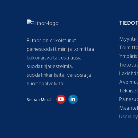
TIEDO
Myynti- 
Filtnor on erikoistunut
Toimitta
painesuodattimiin ja toimittaa
Ympärist
kokonaisvaltaisesti uusia
Tietosu
suodatinjärjestelmiä,
Lakiehd
suodatinkankaita, varaosia ja
Avoimuu
huoltopalveluita.
Tekniset 
Painesu
Seuraa Meitä:
Määrite
Usein k