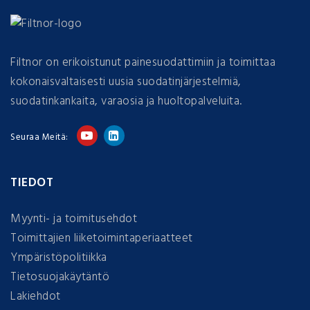
Filtnor on erikoistunut painesuodattimiin ja toimittaa
kokonaisvaltaisesti uusia suodatinjärjestelmiä,
suodatinkankaita, varaosia ja huoltopalveluita.
Seuraa Meitä:
TIEDOT
Myynti- ja toimitusehdot
Toimittajien liiketoimintaperiaatteet
Ympäristöpolitiikka
Tietosuojakäytäntö
Lakiehdot