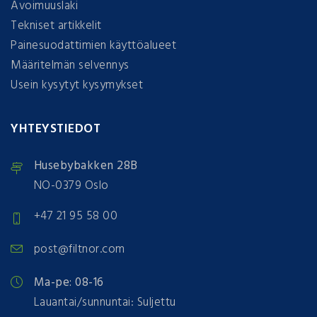
Avoimuuslaki
Tekniset artikkelit
Painesuodattimien käyttöalueet
Määritelmän selvennys
Usein kysytyt kysymykset
YHTEYSTIEDOT
Husebybakken 28B
NO-0379 Oslo
+47 21 95 58 00
post@filtnor.com
Ma-pe: 08-16
Lauantai/sunnuntai: Suljettu