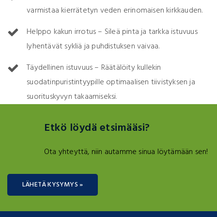
varmistaa kierrätetyn veden erinomaisen kirkkauden.
Helppo kakun irrotus – Sileä pinta ja tarkka istuvuus
lyhentävät sykliä ja puhdistuksen vaivaa.
Täydellinen istuvuus – Räätälöity kullekin
suodatinpuristintyypille optimaalisen tiivistyksen ja
suorituskyvyn takaamiseksi.
Etkö löydä etsimääsi?
Ota yhteyttä, niin autamme sinua löytämään sen!
LÄHETÄ KYSYMYS »