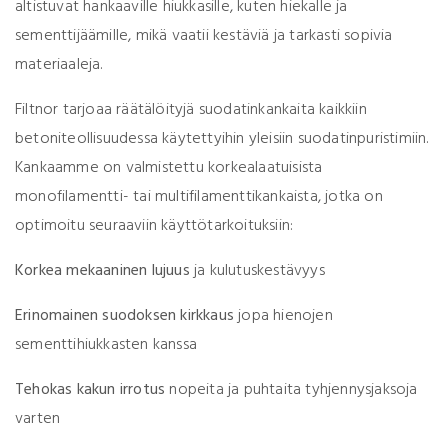
altistuvat hankaaville hiukkasille, kuten hiekalle ja
sementtijäämille, mikä vaatii kestäviä ja tarkasti sopivia
materiaaleja.
Filtnor tarjoaa räätälöityjä suodatinkankaita kaikkiin
betoniteollisuudessa käytettyihin yleisiin suodatinpuristimiin.
Kankaamme on valmistettu korkealaatuisista
monofilamentti- tai multifilamenttikankaista, jotka on
optimoitu seuraaviin käyttötarkoituksiin:
Korkea mekaaninen lujuus
ja kulutuskestävyys
Erinomainen suodoksen kirkkaus
jopa hienojen
sementtihiukkasten kanssa
Tehokas kakun irrotus
nopeita ja puhtaita tyhjennysjaksoja
varten