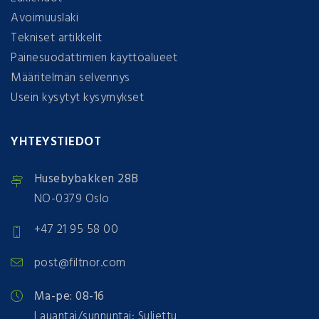
Avoimuuslaki
Tekniset artikkelit
Painesuodattimien käyttöalueet
Määritelmän selvennys
Usein kysytyt kysymykset
YHTEYSTIEDOT
Husebybakken 28B
NO-0379 Oslo
+47 21 95 58 00
post@filtnor.com
Ma-pe: 08-16
Lauantai/sunnuntai: Suljettu