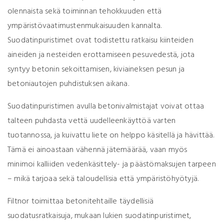
olennaista sekä toiminnan tehokkuuden että
ympäristövaatimustenmukaisuuden kannalta.
Suodatinpuristimet ovat todistettu ratkaisu kiinteiden
aineiden ja nesteiden erottamiseen pesuvedestä, jota
syntyy betonin sekoittamisen, kiviaineksen pesun ja
betoniautojen puhdistuksen aikana.
Suodatinpuristimen avulla betonivalmistajat voivat ottaa
talteen puhdasta vettä uudelleenkäyttöä varten
tuotannossa, ja kuivattu liete on helppo käsitellä ja hävittää.
Tämä ei ainoastaan vähennä jätemäärää, vaan myös
minimoi kalliiden vedenkäsittely- ja päästömaksujen tarpeen
– mikä tarjoaa sekä taloudellisia että ympäristöhyötyjä.
Filtnor toimittaa betonitehtaille täydellisiä
suodatusratkaisuja, mukaan lukien suodatinpuristimet,