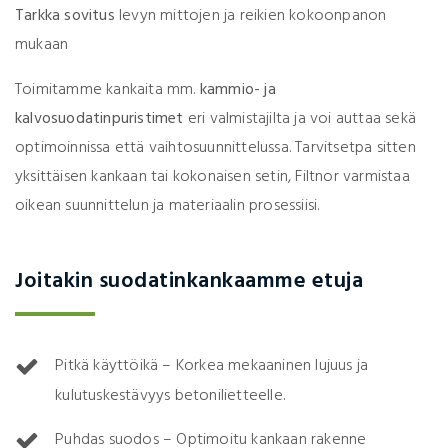
Tarkka sovitus
levyn mittojen ja reikien kokoonpanon
mukaan
Toimitamme kankaita mm.
kammio- ja
kalvosuodatinpuristimet
eri valmistajilta ja voi auttaa sekä
optimoinnissa että vaihtosuunnittelussa. Tarvitsetpa sitten
yksittäisen kankaan tai kokonaisen setin, Filtnor varmistaa
oikean suunnittelun ja materiaalin prosessiisi.
Joitakin suodatinkankaamme etuja
Pitkä käyttöikä – Korkea mekaaninen lujuus ja
kulutuskestävyys betonilietteelle.
Puhdas suodos – Optimoitu kankaan rakenne