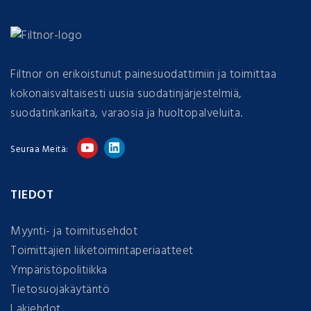
Filtnor on erikoistunut painesuodattimiin ja toimittaa
kokonaisvaltaisesti uusia suodatinjärjestelmiä,
suodatinkankaita, varaosia ja huoltopalveluita.
Seuraa Meitä:
TIEDOT
Myynti- ja toimitusehdot
Toimittajien liiketoimintaperiaatteet
Ympäristöpolitiikka
Tietosuojakäytäntö
Lakiehdot