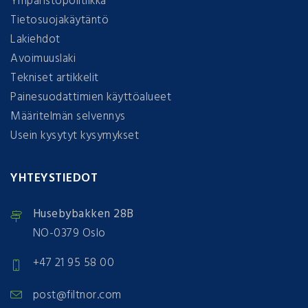
Ympäristöpolitiikka
Tietosuojakäytäntö
Lakiehdot
Avoimuuslaki
Tekniset artikkelit
Painesuodattimien käyttöalueet
Määritelmän selvennys
Usein kysytyt kysymykset
YHTEYSTIEDOT
Husebybakken 28B
NO-0379 Oslo
+47 21 95 58 00
post@filtnor.com