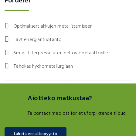
Fordeler
Optimalisert akkujen metallistamiseen
Lavt energiantuotanto
Smart-filterpresse uten behov operaattorille
Tehokas hydrometallurgiaan
Aiotteko matkustaa?
Ta contact med oss for et uforpliktende tilbud!
Lähetä ennakkopyyntö