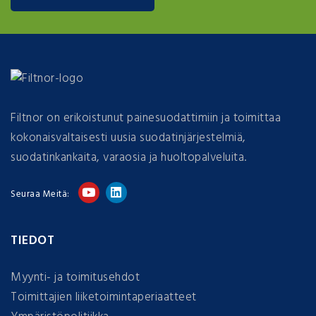
Filtnor on erikoistunut painesuodattimiin ja toimittaa
kokonaisvaltaisesti uusia suodatinjärjestelmiä,
suodatinkankaita, varaosia ja huoltopalveluita.
Seuraa Meitä:
TIEDOT
Myynti- ja toimitusehdot
Toimittajien liiketoimintaperiaatteet