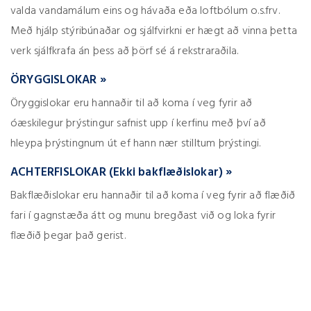
valda vandamálum eins og hávaða eða loftbólum o.s.frv.
Með hjálp stýribúnaðar og sjálfvirkni er hægt að vinna þetta
verk sjálfkrafa án þess að þörf sé á rekstraraðila.
ÖRYGGISLOKAR »
Öryggislokar eru hannaðir til að koma í veg fyrir að
óæskilegur þrýstingur safnist upp í kerfinu með því að
hleypa þrýstingnum út ef hann nær stilltum þrýstingi.
ACHTERFISLOKAR (Ekki bakflæðislokar) »
Bakflæðislokar eru hannaðir til að koma í veg fyrir að flæðið
fari í gagnstæða átt og munu bregðast við og loka fyrir
flæðið þegar það gerist.