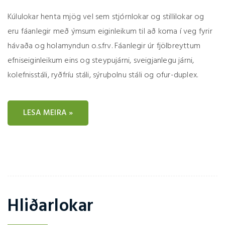
Kúlulokar henta mjög vel sem stjórnlokar og stillilokar og
eru fáanlegir með ýmsum eiginleikum til að koma í veg fyrir
hávaða og holamyndun o.s.frv. Fáanlegir úr fjölbreyttum
efniseiginleikum eins og steypujárni, sveigjanlegu járni,
kolefnisstáli, ryðfríu stáli, sýruþolnu stáli og ofur-duplex.
LESA MEIRA »
Hliðarlokar