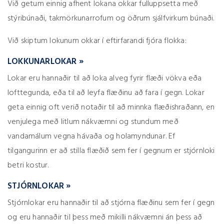
Við getum einnig afhent lokana okkar fulluppsetta með
stýribúnaði, takmörkunarrofum og öðrum sjálfvirkum búnaði.
Við skiptum lokunum okkar í eftirfarandi fjóra flokka:
LOKKUNARLOKAR »
Lokar eru hannaðir til að loka alveg fyrir flæði vökva eða
lofttegunda, eða til að leyfa flæðinu að fara í gegn. Lokar
geta einnig oft verið notaðir til að minnka flæðishraðann, en
venjulega með litlum nákvæmni og stundum með
vandamálum vegna hávaða og holamyndunar. Ef
tilgangurinn er að stilla flæðið sem fer í gegnum er stjórnloki
betri kostur.
STJÓRNLOKAR »
Stjórnlokar eru hannaðir til að stjórna flæðinu sem fer í gegn
og eru hannaðir til þess með mikilli nákvæmni án þess að