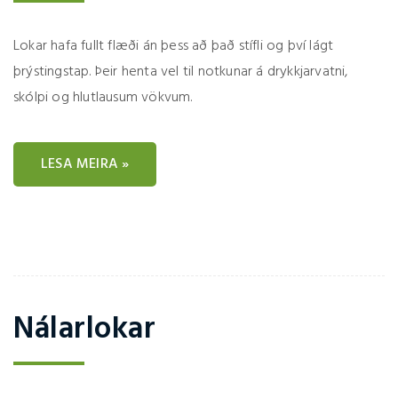
Lokar hafa fullt flæði án þess að það stífli og því lágt
þrýstingstap. Þeir henta vel til notkunar á drykkjarvatni,
skólpi og hlutlausum vökvum.
LESA MEIRA »
Nálarlokar