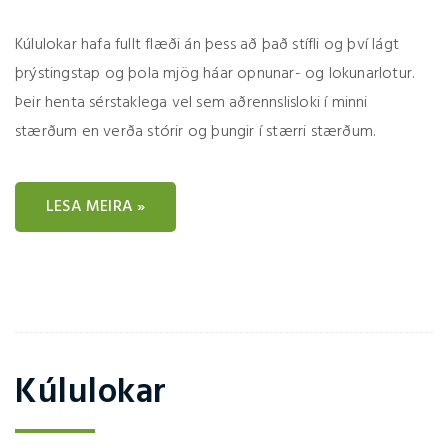
Kúlulokar hafa fullt flæði án þess að það stífli og því lágt
þrýstingstap og þola mjög háar opnunar- og lokunarlotur.
Þeir henta sérstaklega vel sem aðrennslisloki í minni
stærðum en verða stórir og þungir í stærri stærðum.
LESA MEIRA »
Kúlulokar