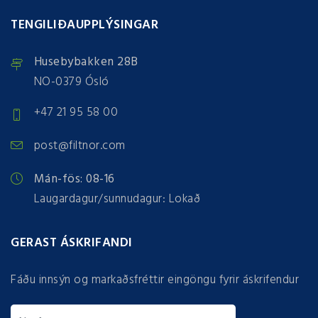
TENGILIÐAUPPLÝSINGAR
Husebybakken 28B
NO-0379 Ósló
+47 21 95 58 00
post@filtnor.com
Mán-fös: 08-16
Laugardagur/sunnudagur: Lokað
GERAST ÁSKRIFANDI
Fáðu innsýn og markaðsfréttir eingöngu fyrir áskrifendur