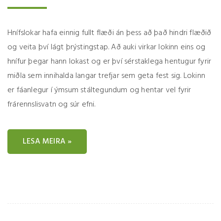
Hnífslokar hafa einnig fullt flæði án þess að það hindri flæðið
og veita því lágt þrýstingstap. Að auki virkar lokinn eins og
hnífur þegar hann lokast og er því sérstaklega hentugur fyrir
miðla sem innihalda langar trefjar sem geta fest sig. Lokinn
er fáanlegur í ýmsum stáltegundum og hentar vel fyrir
frárennslisvatn og súr efni.
LESA MEIRA »