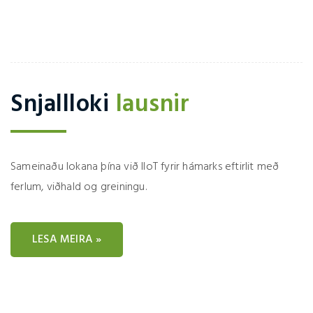
Snjallloki
lausnir
Sameinaðu lokana þína við IIoT fyrir hámarks eftirlit með
ferlum, viðhald og greiningu.
LESA MEIRA »