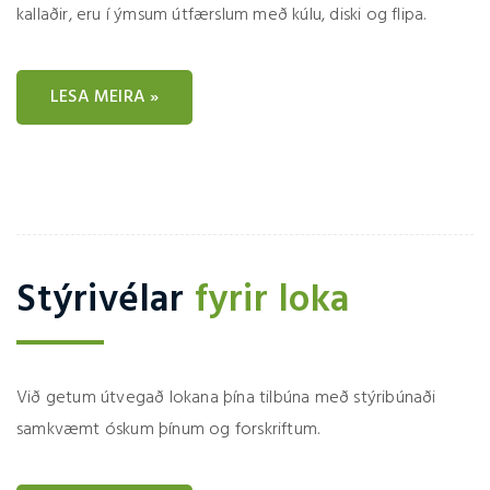
kallaðir, eru í ýmsum útfærslum með kúlu, diski og flipa.
LESA MEIRA »
Stýrivélar
fyrir loka
Við getum útvegað lokana þína tilbúna með stýribúnaði
samkvæmt óskum þínum og forskriftum.