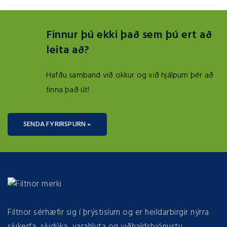
Finnur þú ekki það sem þú ert að
leita að?
Hafðu samband við okkur og við hjálpum þér að
finna það út!
SENDA FYRIRSPURN »
Filtnor sérhæfir sig í þrýstisíum og er heildarbirgir nýrra
síukerfa, síudúka, varahluta og viðhaldsþjónustu.