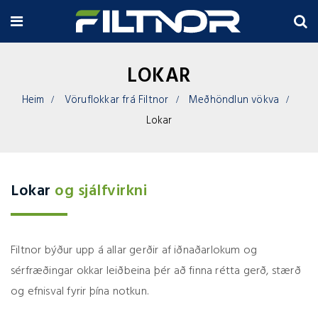
LOKAR
Heim
Vöruflokkar frá Filtnor
Meðhöndlun vökva
Lokar
Lokar
og sjálfvirkni
Filtnor býður upp á allar gerðir af iðnaðarlokum og
sérfræðingar okkar leiðbeina þér að finna rétta gerð, stærð
og efnisval fyrir þína notkun.