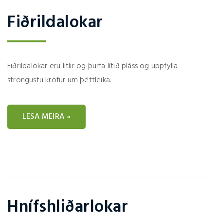
Fiðrildalokar
Fiðrildalokar eru litlir og þurfa lítið pláss og uppfylla
ströngustu kröfur um þéttleika.
LESA MEIRA »
Hnífshliðarlokar