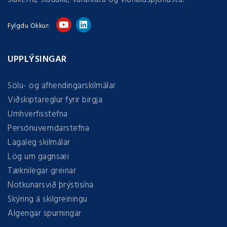
Fylgdu Okkur:
UPPLÝSINGAR
Sölu- og afhendingarskilmálar
Viðskiptareglur fyrir birgja
Umhverfisstefna
Persónuverndarstefna
Lagaleg skilmálar
Lög um gagnsæi
Tæknilegar greinar
Notkunarsvið þrýstisína
Skýring á skilgreiningu
Algengar spurningar