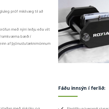
luleg próf mikilvæg til að
prófun með nýrri leðju eða vilt
ð framkvæma bæði í
á einn af þjónustutæknimönnum
Fáðu innsýn í ferlið:
ðurstaðan með síuköku og