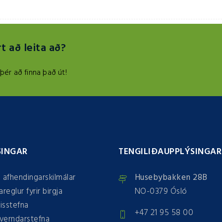
t að leita að?
ér að finna það út!
SINGAR
TENGILIÐAUPPLÝSINGAR
 afhendingarskilmálar
Husebybakken 28B
reglur fyrir birgja
NO-0379 Ósló
isstefna
+47 21 95 58 00
verndarstefna