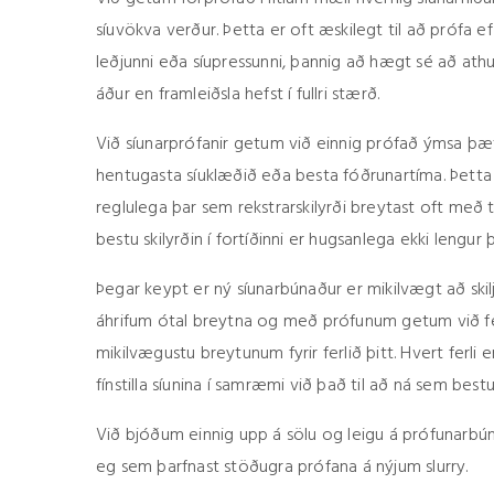
síuvökva verður. Þetta er oft æskilegt til að prófa e
leðjunni eða síupressunni, þannig að hægt sé að athu
áður en framleiðsla hefst í fullri stærð.
Við síunarprófanir getum við einnig prófað ýmsa þætti
hentugasta síuklæðið eða besta fóðrunartíma. Þetta
reglulega þar sem rekstrarskilyrði breytast oft me
bestu skilyrðin í fortíðinni er hugsanlega ekki lengur 
Þegar keypt er ný síunarbúnaður er mikilvægt að skilj
áhrifum ótal breytna og með prófunum getum við fen
mikilvægustu breytunum fyrir ferlið þitt. Hvert ferli 
fínstilla síunina í samræmi við það til að ná sem best
Við bjóðum einnig upp á sölu og leigu á prófunarbúna
eg sem þarfnast stöðugra prófana á nýjum slurry.