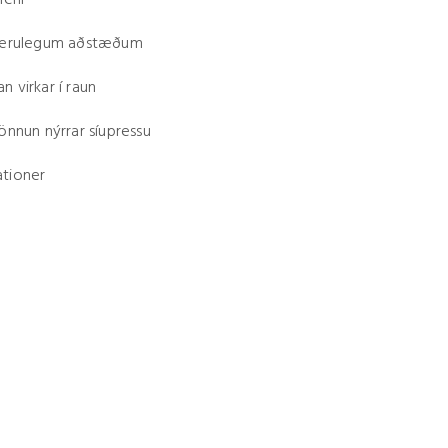
ferli
unverulegum aðstæðum
n virkar í raun
hönnun nýrrar síupressu
ationer