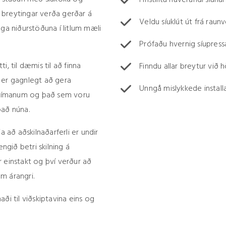
Fínstilltu núverandi síunar
f breytingar verða gerðar á
Veldu síuklút út frá ra
ga niðurstöðuna í litlum mæli
Prófaðu hvernig síupressa
, til dæmis til að finna
Finndu allar breytur við 
 er gagnlegt að gera
Unngå mislykkede install
ð tímanum og það sem voru
það núna.
a að aðskilnaðarferli er undir
gið betri skilning á
er einstakt og því verður að
um árangri.
ði til viðskiptavina eins og