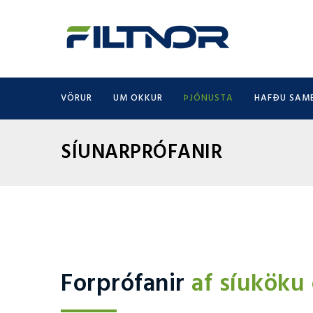
VÖRUR
UM OKKUR
ÞJÓNUSTA
HAFÐU SAM
SÍUNARPRÓFANIR
Forprófanir
af síuköku