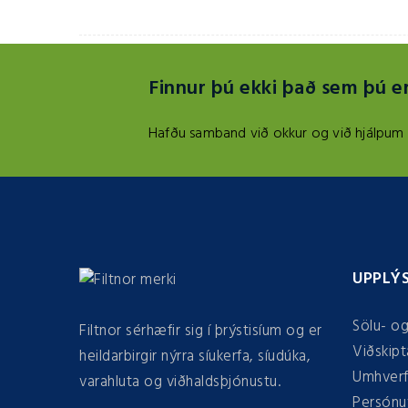
Finnur þú ekki það sem þú er
Hafðu samband við okkur og við hjálpum þ
UPPLÝ
Sölu- og
Filtnor sérhæfir sig í þrýstisíum og er
Viðskipta
heildarbirgir nýrra síukerfa, síudúka,
Umhverf
varahluta og viðhaldsþjónustu.
Persónu