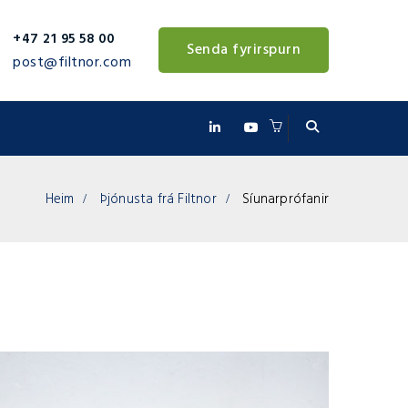
+47 21 95 58 00
Senda fyrirspurn
post@filtnor.com
Heim
Þjónusta frá Filtnor
Síunarprófanir