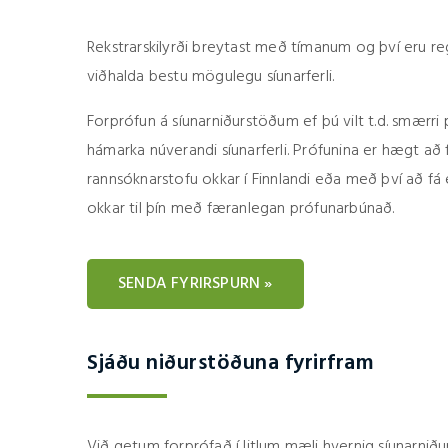
Rekstrarskilyrði breytast með tímanum og því eru reg
viðhalda bestu mögulegu síunarferli.
Forprófun á síunarniðurstöðum ef þú vilt t.d. smærri 
hámarka núverandi síunarferli. Prófunina er hægt a
rannsóknarstofu okkar í Finnlandi eða með því að f
okkar til þín með færanlegan prófunarbúnað.
SENDA FYRIRSPURN »
Sjáðu niðurstöðuna fyrirfram
Við getum forprófað í litlum mæli hvernig síunarni