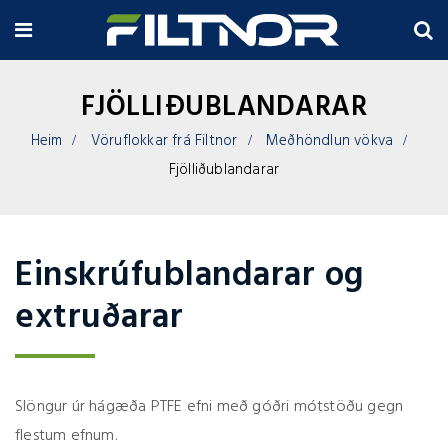
FJÖLLIÐUBLANDARAR
Heim
Vöruflokkar frá Filtnor
Meðhöndlun vökva
Fjölliðublandarar
Einskrúfublandarar og
extruðarar
Slöngur úr hágæða PTFE efni með góðri mótstöðu gegn
flestum efnum.