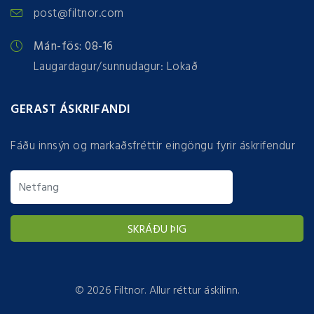
post@filtnor.com
Mán-fös: 08-16
Laugardagur/sunnudagur: Lokað
GERAST ÁSKRIFANDI
Fáðu innsýn og markaðsfréttir eingöngu fyrir áskrifendur
©
2026 Filtnor. Allur réttur áskilinn.