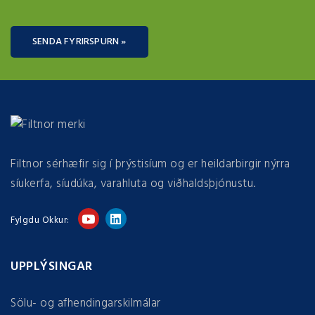
SENDA FYRIRSPURN »
Filtnor sérhæfir sig í þrýstisíum og er heildarbirgir nýrra
síukerfa, síudúka, varahluta og viðhaldsþjónustu.
Fylgdu Okkur:
UPPLÝSINGAR
Sölu- og afhendingarskilmálar