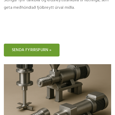
Slöngur fyrir tankbíla og eldsneytistankbíla til flutninga, sem
geta meðhöndlað fjölbreytt úrval miðla.
SENDA FYRIRSPURN »