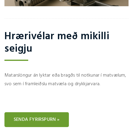
Hrærivélar með mikilli
seigju
Matarslöngur án lyktar eða bragðs til notkunar í matvælum,
svo sem í framleiðslu matvæla og drykkjarvara.
SENDA FYRIRSPURN »