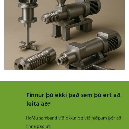
Finnur þú ekki það sem þú ert að
leita að?
Hafðu samband við okkur og við hjálpum þér að
finna það út!