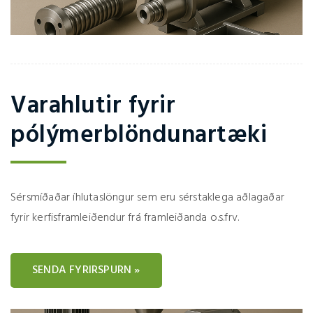
Varahlutir fyrir
pólýmerblöndunartæki
Sérsmíðaðar íhlutaslöngur sem eru sérstaklega aðlagaðar
fyrir kerfisframleiðendur frá framleiðanda o.s.frv.
SENDA FYRIRSPURN »