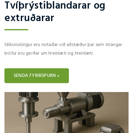
Tvíþrýstiblandarar og
extruðarar
Sílikonslöngur eru notaðar við aðstæður þar sem strangar
kröfur eru gerðar um hreinlæti og hreinlæti.
SENDA FYRIRSPURN »