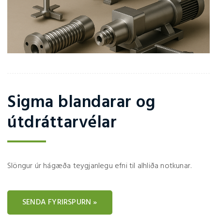
Sigma blandarar og
útdráttarvélar
Slöngur úr hágæða teygjanlegu efni til alhliða notkunar.
SENDA FYRIRSPURN »