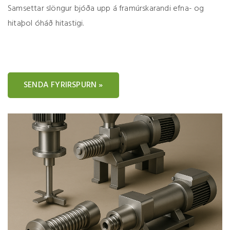
Samsettar slöngur bjóða upp á framúrskarandi efna- og
hitaþol óháð hitastigi.
SENDA FYRIRSPURN »