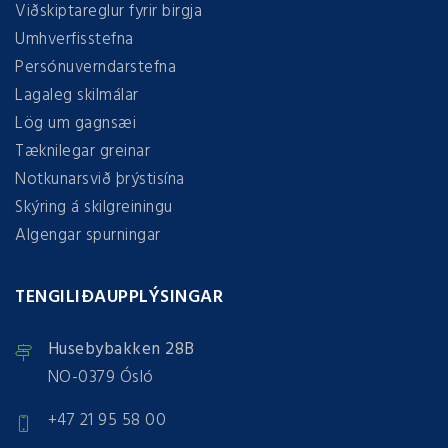
Viðskiptareglur fyrir birgja
Umhverfisstefna
Persónuverndarstefna
Lagaleg skilmálar
Lög um gagnsæi
Tæknilegar greinar
Notkunarsvið þrýstisína
Skýring á skilgreiningu
Algengar spurningar
TENGILIÐAUPPLÝSINGAR
Husebybakken 28B
NO-0379 Ósló
+47 21 95 58 00