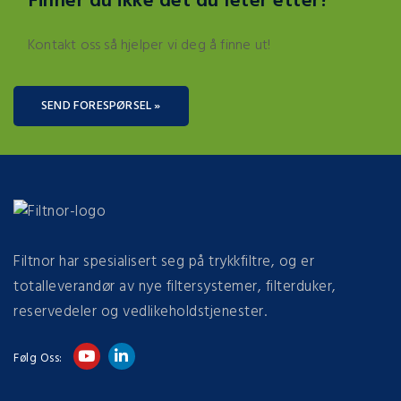
Finner du ikke det du leter etter?
Kontakt oss så hjelper vi deg å finne ut!
SEND FORESPØRSEL »
Filtnor har spesialisert seg på trykkfiltre, og er
totalleverandør av nye filtersystemer, filterduker,
reservedeler og vedlikeholdstjenester.
Følg Oss: