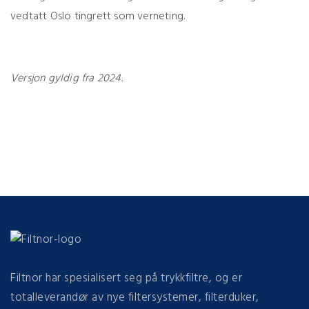
vedtatt Oslo tingrett som verneting.
Versjon gyldig fra 2024.
Filtnor har spesialisert seg på trykkfiltre, og er
totalleverandør av nye filtersystemer, filterduker,