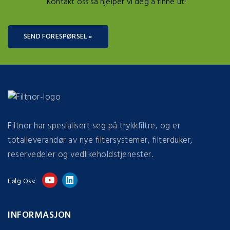
Kontakt oss så hjelper vi deg å finne ut!
SEND FORESPØRSEL »
Filtnor har spesialisert seg på trykkfiltre, og er
totalleverandør av nye filtersystemer, filterduker,
reservedeler og vedlikeholdstjenester.
Følg Oss:
INFORMASJON