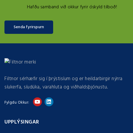
Hafðu samband við okkur fyrir óskyld tilboð!
Senda fyrirspurn
Filtnor sérhæfir sig í þrýstisíum og er heildarbirgir nýrra
síukerfa, síudúka, varahluta og viðhaldsþjónustu.
Fylgdu Okkur:
UPPLÝSINGAR