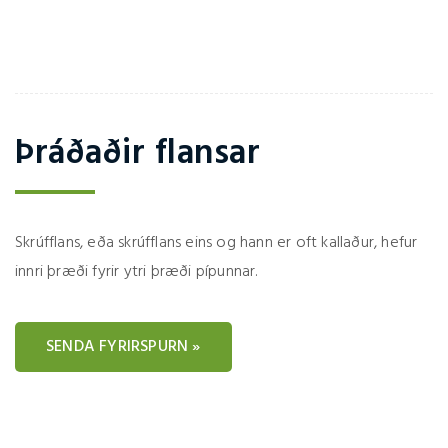
Þráðaðir flansar
Skrúfflans, eða skrúfflans eins og hann er oft kallaður, hefur
innri þræði fyrir ytri þræði pípunnar.
SENDA FYRIRSPURN »