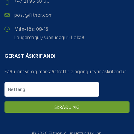
+47 21 95 58 00
post@filtnor.com
Mán-fös: 08-16
Laugardagur/sunnudagur: Lokað
GERAST ÁSKRIFANDI
Fáðu innsýn og markaðsfréttir eingöngu fyrir áskrifendur
©
2026 Filtnor. Allur réttur áskilinn.