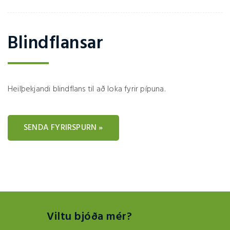
Blindflansar
Heilþekjandi blindflans til að loka fyrir pípuna.
SENDA FYRIRSPURN »
Viltu bjóða mér?