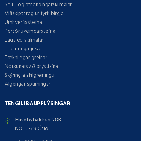
Sölu- og afhendingarskilmálar
Viðskiptareglur fyrir birgja
Umhverfisstefna
Persónuverndarstefna
Lagaleg skilmálar
Lög um gagnsæi
Tæknilegar greinar
Notkunarsvið þrýstisína
Skýring á skilgreiningu
Algengar spurningar
TENGILIÐAUPPLÝSINGAR
Husebybakken 28B
NO-0379 Ósló