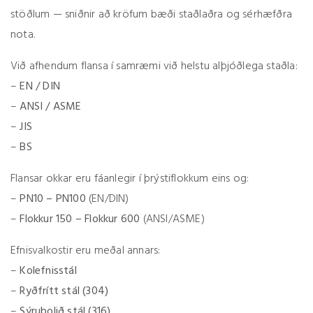
stöðlum — sniðnir að kröfum bæði staðlaðra og sérhæfðra
nota.
Við afhendum flansa í samræmi við helstu alþjóðlega staðla:
–
EN / DIN
–
ANSI / ASME
–
JIS
–
BS
Flansar okkar eru fáanlegir í þrýstiflokkum eins og:
–
PN10 – PN100
(EN/DIN)
–
Flokkur 150 – Flokkur 600
(ANSI/ASME)
Efnisvalkostir eru meðal annars:
–
Kolefnisstál
–
Ryðfrítt stál (304)
–
Sýruþolið stál (316)