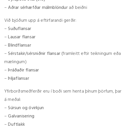
–
Aðrar sérhæfðar málmblöndur
að beiðni
Við bjóðum upp á eftirfarandi gerðir:
–
Suðuflansar
–
Lausar flansar
–
Blindflansar
–
Sérstakir/sérsniðnir flansar
(framleitt eftir teikningum eða
mælingum)
–
Þráðaðir flansar
–
Þiljaflansar
Yfirborðsmeðferðir eru í boði sem henta þínum þörfum, þar
á meðal:
–
Súrsun og óvirkjun
–
Galvanisering
–
Duftlakk