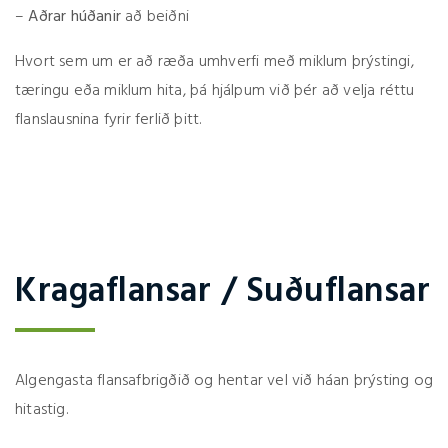
–
Aðrar húðanir
að beiðni
Hvort sem um er að ræða umhverfi með miklum þrýstingi,
tæringu eða miklum hita, þá hjálpum við þér að velja réttu
flanslausnina fyrir ferlið þitt.
Kragaflansar / Suðuflansar
Algengasta flansafbrigðið og hentar vel við háan þrýsting og
hitastig.