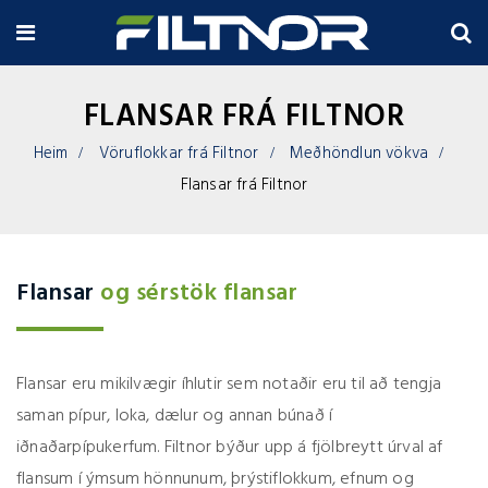
FLANSAR FRÁ FILTNOR
Heim
Vöruflokkar frá Filtnor
Meðhöndlun vökva
Flansar frá Filtnor
Flansar
og sérstök flansar
Flansar eru mikilvægir íhlutir sem notaðir eru til að tengja
saman pípur, loka, dælur og annan búnað í
iðnaðarpípukerfum. Filtnor býður upp á fjölbreytt úrval af
flansum í ýmsum hönnunum, þrýstiflokkum, efnum og