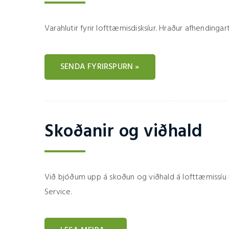
Varahlutir fyrir lofttæmisdisksíur. Hraður afhending
SENDA FYRIRSPURN »
Skoðanir og viðhald
Við bjóðum upp á skoðun og viðhald á lofttæmissí
Service.