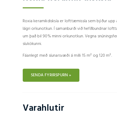
Roxia keramikdisksía er lofttæmissía sem býður upp
lágri orkunotkun. Í samanburði við hefðbundnar loftt
um það bil 90% minni orkunotkun. Vegna snúningsferli
síukökunni.
Fáanlegt með síunarsvæði á milli 15 m² og 120 m².
SENDA FYRIRSPURN »
Varahlutir