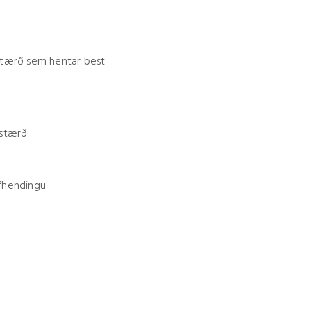
stærð sem hentar best
astærð.
fhendingu.