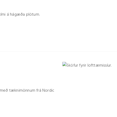
artími á hágæða plötum.
u með tæknimönnum frá Nordic