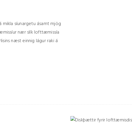
 á mikla síunargetu ásamt mjög
æmissíur nær slík lofttæmissía
sins næst einnig lágur raki á