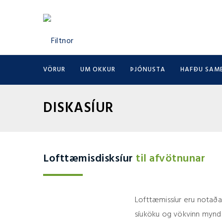
VÖRUR
UM OKKUR
ÞJÓNUSTA
HAFÐU SAM
DISKASÍUR
Lofttæmisdisksíur
til afvötnunar
Lofttæmissíur eru notaðar
síuköku og vökvinn mynd