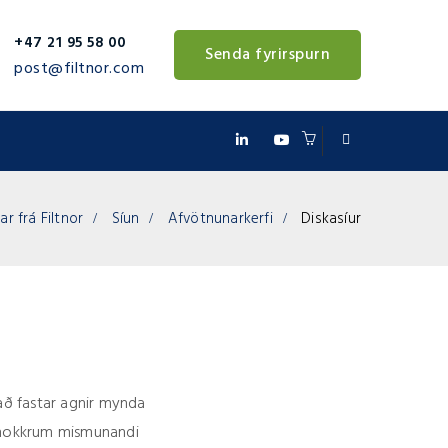
+47 21 95 58 00
Senda fyrirspurn
post@filtnor.com
ar frá Filtnor
Síun
Afvötnunarkerfi
Diskasíur
 að fastar agnir mynda
 nokkrum mismunandi