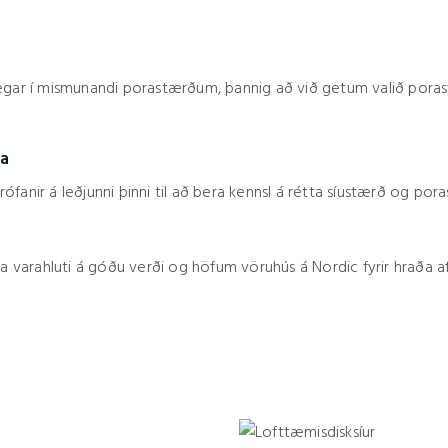
legar í mismunandi porastærðum, þannig að við getum valið pora
ta
ófanir á leðjunni þinni til að bera kennsl á rétta síustærð og por
varahluti á góðu verði og höfum vöruhús á Nordic fyrir hraða a