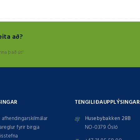
eita að?
nna það út!
SINGAR
TENGILIÐAUPPLÝSINGAR
 afhendingarskilmálar
Husebybakken 28B
reglur fyrir birgja
NO-0379 Ósló
isstefna