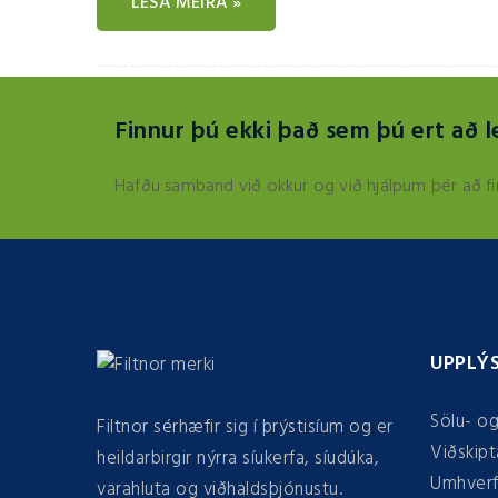
LESA MEIRA »
Finnur þú ekki það sem þú ert að l
Hafðu samband við okkur og við hjálpum þér að fi
UPPLÝ
Sölu- og
Filtnor sérhæfir sig í þrýstisíum og er
Viðskipta
heildarbirgir nýrra síukerfa, síudúka,
Umhverf
varahluta og viðhaldsþjónustu.