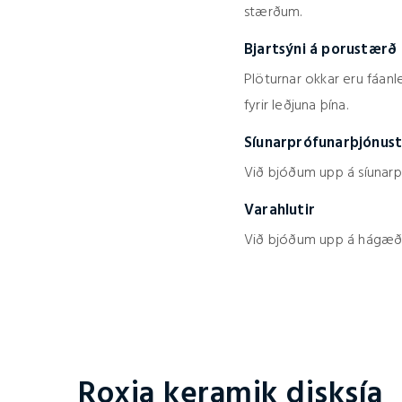
stærðum.
Bjartsýni á porustærð
Plöturnar okkar eru fáan
fyrir leðjuna þína.
Síunarprófunarþjónus
Við bjóðum upp á síunarpr
Varahlutir
Við bjóðum upp á hágæða 
Roxia keramik disksía