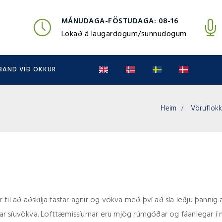
MÁNUDAGA-FÖSTUDAGA: 08-16
Lokað á laugardögum/sunnudögum
BAND VIÐ OKKUR
Heim
Vöruflokk
 til að aðskilja fastar agnir og vökva með því að sía leðju þannig
ar síuvökva. Lofttæmissíurnar eru mjög rúmgóðar og fáanlegar í