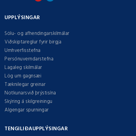
UPPLÝSINGAR
Sölu- og afhendingarskilmálar
Viðskiptareglur fyrir birgja
Umhverfisstefna
Persónuverndarstefna
Lagaleg skilmálar
Lög um gagnsæi
Tæknilegar greinar
Notkunarsvið þrýstisína
Skýring á skilgreiningu
Algengar spurningar
TENGILIÐAUPPLÝSINGAR