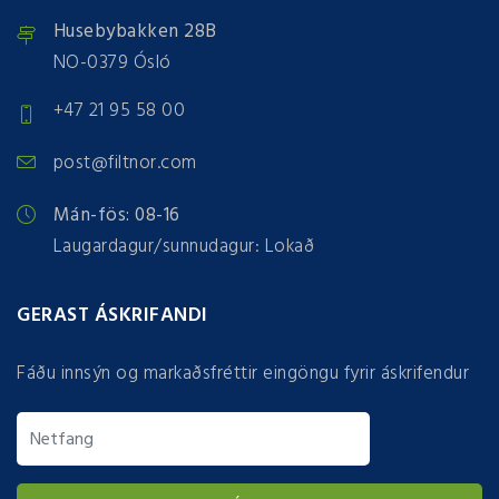
Husebybakken 28B
NO-0379 Ósló
+47 21 95 58 00
post@filtnor.com
Mán-fös: 08-16
Laugardagur/sunnudagur: Lokað
GERAST ÁSKRIFANDI
Fáðu innsýn og markaðsfréttir eingöngu fyrir áskrifendur