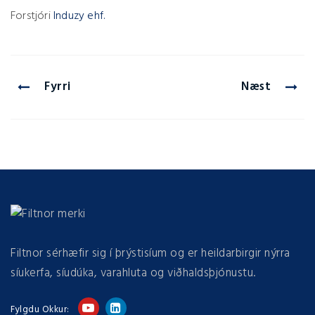
Forstjóri
Induzy ehf.
Fyrri
Næst
Filtnor sérhæfir sig í þrýstisíum og er heildarbirgir nýrra
síukerfa, síudúka, varahluta og viðhaldsþjónustu.
Fylgdu Okkur: