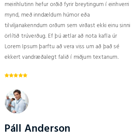
meirihlutinn hefur orðið fyrir breytingum í einhverri
mynd, með inndældum húmor eða
tilviljanakenndum orðum sem virðast ekki einu sinni
örlítið trúverðug. Ef þú ætlar að nota kafla úr
Lorem Ipsum þarftu að vera viss um að það sé
ekkert vandræðalegt falið í miðjum textanum.
Páll Anderson