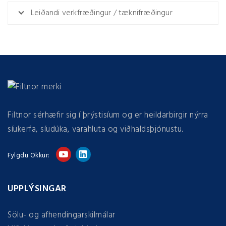
Leiðandi verkfræðingur / tæknifræðingur
Filtnor sérhæfir sig í þrýstisíum og er heildarbirgir nýrra
síukerfa, síudúka, varahluta og viðhaldsþjónustu.
Fylgdu Okkur:
UPPLÝSINGAR
Sölu- og afhendingarskilmálar