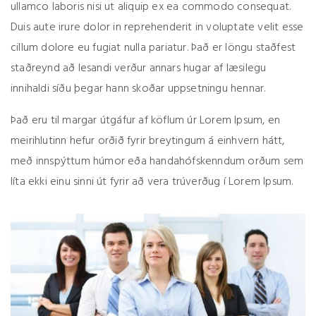
ullamco laboris nisi ut aliquip ex ea commodo consequat.
Duis aute irure dolor in reprehenderit in voluptate velit esse
cillum dolore eu fugiat nulla pariatur. Það er löngu staðfest
staðreynd að lesandi verður annars hugar af læsilegu
innihaldi síðu þegar hann skoðar uppsetningu hennar.
Það eru til margar útgáfur af köflum úr Lorem Ipsum, en
meirihlutinn hefur orðið fyrir breytingum á einhvern hátt,
með innspýttum húmor eða handahófskenndum orðum sem
líta ekki einu sinni út fyrir að vera trúverðug í Lorem Ipsum.