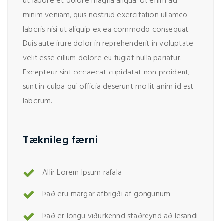
ut labore et dolore magna aliqua. Ut enim ad
minim veniam, quis nostrud exercitation ullamco
laboris nisi ut aliquip ex ea commodo consequat.
Duis aute irure dolor in reprehenderit in voluptate
velit esse cillum dolore eu fugiat nulla pariatur.
Excepteur sint occaecat cupidatat non proident,
sunt in culpa qui officia deserunt mollit anim id est
laborum.
Tæknileg færni
Allir Lorem Ipsum rafala
Það eru margar afbrigði af göngunum
Það er löngu viðurkennd staðreynd að lesandi