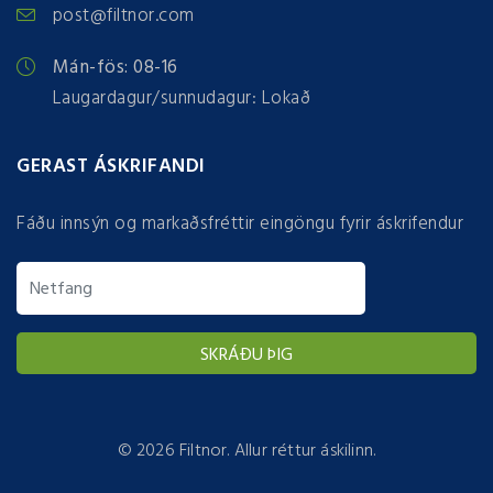
post@filtnor.com
Mán-fös: 08-16
Laugardagur/sunnudagur: Lokað
GERAST ÁSKRIFANDI
Fáðu innsýn og markaðsfréttir eingöngu fyrir áskrifendur
©
2026 Filtnor. Allur réttur áskilinn.