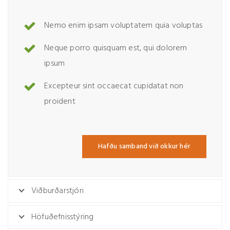
Nemo enim ipsam voluptatem quia voluptas
Neque porro quisquam est, qui dolorem
ipsum
Excepteur sint occaecat cupidatat non
proident
Hafðu samband við okkur hér
Viðburðarstjóri
Höfuðefnisstýring