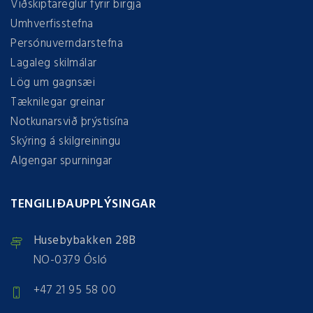
Viðskiptareglur fyrir birgja
Umhverfisstefna
Persónuverndarstefna
Lagaleg skilmálar
Lög um gagnsæi
Tæknilegar greinar
Notkunarsvið þrýstisína
Skýring á skilgreiningu
Algengar spurningar
TENGILIÐAUPPLÝSINGAR
Husebybakken 28B
NO-0379 Ósló
+47 21 95 58 00