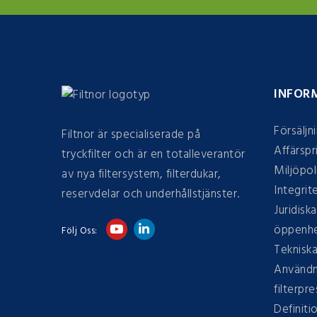
INFOR
Försäljn
Filtnor är specialiserade på
Affärspr
tryckfilter och är en totalleverantör
Miljöpol
av nya filtersystem, filterdukar,
Integrit
reservdelar och underhållstjänster.
Juridiska
öppenhe
Följ Oss:
Tekniska
Användn
filterpre
Definiti