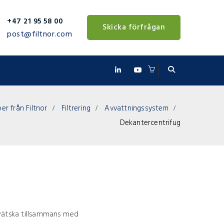
+47 21 95 58 00
Skicka förfrågan
post@filtnor.com
r från Filtnor
Filtrering
Avvattningssystem
Dekantercentrifug
vätska tillsammans med