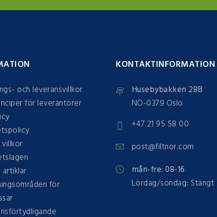
MATION
KONTAKTINFORMATION
ings- och leveransvillkor
Husebybakken 28B
inciper för leverantörer
NO-0379 Oslo
icy
+47 21 95 58 00
etspolicy
 villkor
post@filtnor.com
tslagen
mån-fre: 08-16
 artiklar
Lördag/söndag: Stängt
ingsområden för
ssar
onsförtydligande