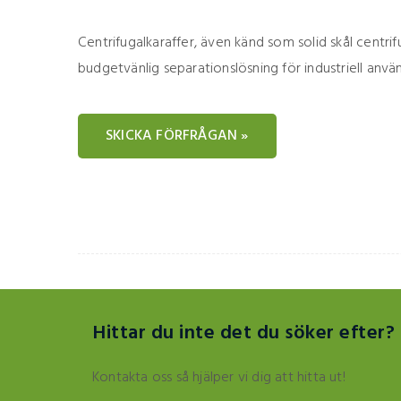
Centrifugalkaraffer, även känd som solid skål centrif
budgetvänlig separationslösning för industriell anvä
SKICKA FÖRFRÅGAN »
Hittar du inte det du söker efter?
Kontakta oss så hjälper vi dig att hitta ut!