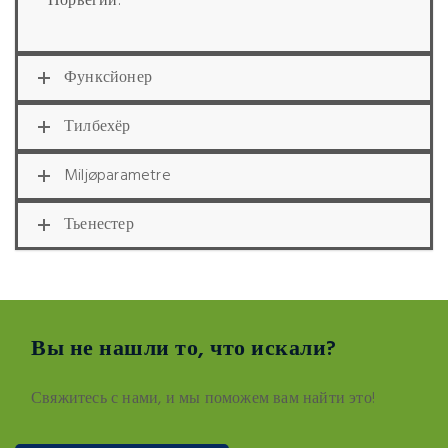
Норвегии.
Функсйонер
Тилбехёр
Miljøparametre
Тьенестер
Вы не нашли то, что искали?
Свяжитесь с нами, и мы поможем вам найти это!