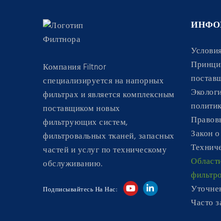
ИНФО
Условия
Принци
Компания Filtnor
постав
специализируется на напорных
Экологи
фильтрах и является комплексным
полити
поставщиком новых
Правов
фильтрующих систем,
Закон о
фильтровальных тканей, запасных
Техниче
частей и услуг по техническому
Област
обслуживанию.
фильтр
Уточне
Подписывайтесь На Нас:
Часто 