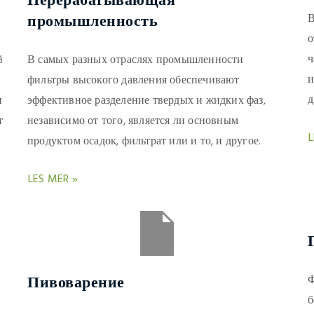
Перерабатывающая
промышленность
В
о
ч
й
В самых разных отраслях промышленности
и
фильтры высокого давления обеспечивают
д
и
эффективное разделение твердых и жидких фаз,
т
независимо от того, является ли основным
L
продуктом осадок, фильтрат или и то, и другое.
LES MER »
Пивоварение
Ф
б