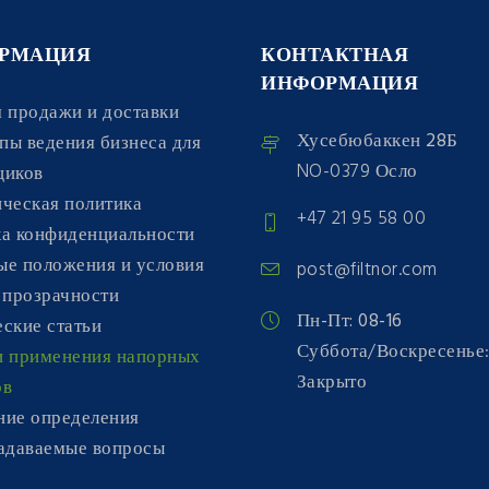
РМАЦИЯ
КОНТАКТНАЯ
ИНФОРМАЦИЯ
 продажи и доставки
Хусебюбаккен 28Б
пы ведения бизнеса для
NO-0379 Осло
щиков
ческая политика
+47 21 95 58 00
ка конфиденциальности
ые положения и условия
post@filtnor.com
 прозрачности
Пн-Пт: 08-16
ские статьи
Суббота/Воскресенье
и применения напорных
Закрыто
ов
ние определения
задаваемые вопросы