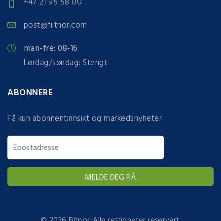
+47 21 95 58 00
post@filtnor.com
man-fre: 08-16
Lørdag/søndag: Stengt
ABONNERE
Få kun abonnentinnsikt og markedsnyheter
©
2026 Filtnor. Alle rettigheter reservert.