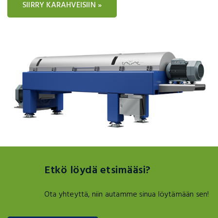
SIIRRY KARAHVEISIIN »
Etkö löydä etsimääsi?
Ota yhteyttä, niin autamme sinua löytämään sen!