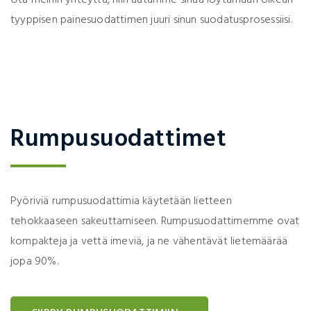
Ota meihin yhteyttä, niin autamme sinua löytämään oikean
tyyppisen painesuodattimen juuri sinun suodatusprosessiisi.
Rumpusuodattimet
Pyöriviä rumpusuodattimia käytetään lietteen
tehokkaaseen sakeuttamiseen. Rumpusuodattimemme ovat
kompakteja ja vettä imeviä, ja ne vähentävät lietemäärää
jopa 90%.