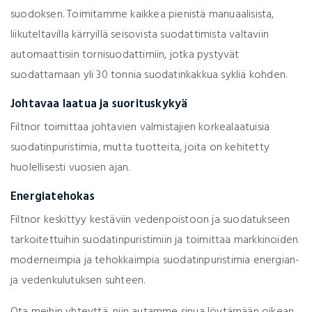
suodoksen. Toimitamme kaikkea pienistä manuaalisista,
liikuteltavilla kärryillä seisovista suodattimista valtaviin
automaattisiin tornisuodattimiin, jotka pystyvät
suodattamaan yli 30 tonnia suodatinkakkua sykliä kohden.
Johtavaa laatua ja suorituskykyä
Filtnor toimittaa johtavien valmistajien korkealaatuisia
suodatinpuristimia, mutta tuotteita, joita on kehitetty
huolellisesti vuosien ajan.
Energiatehokas
Filtnor keskittyy kestäviin vedenpoistoon ja suodatukseen
tarkoitettuihin suodatinpuristimiin ja toimittaa markkinoiden
moderneimpia ja tehokkaimpia suodatinpuristimia energian-
ja vedenkulutuksen suhteen.