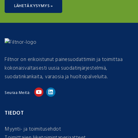
LÄHETÄ KYSYMYS »
Filtnor on erikoistunut painesuodattimiin ja toimittaa
kokonaisvaltaisesti uusia suodatinjärjestelmiä,
suodatinkankaita, varaosia ja huoltopalveluita.
Seuraa Meitä:
TIEDOT
Myynti- ja toimitusehdot
Toimittajien liiketoimintaperiaatteet