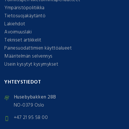
Ympäristöpolitiikka
Tietosuojakäytäntö
Lakiehdot
Avoimuuslaki
Tekniset artikkelit
Painesuodattimien käyttöalueet
Määritelmän selvennys
Usein kysytyt kysymykset
YHTEYSTIEDOT
Husebybakken 28B
NO-0379 Oslo
+47 21 95 58 00