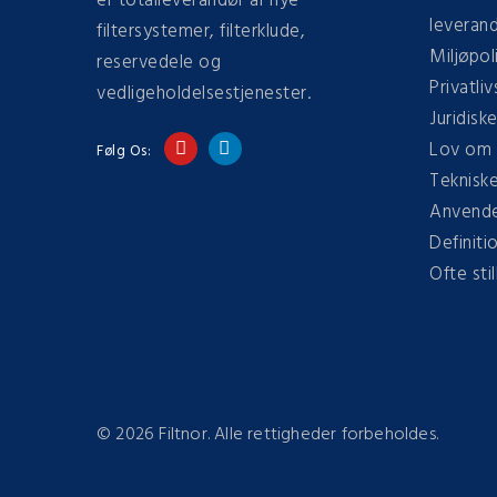
er totalleverandør af nye
leveran
filtersystemer, filterklude,
Miljøpoli
reservedele og
Privatliv
vedligeholdelsestjenester.
Juridisk
Lov om 
Følg Os:
Tekniske
Anvendel
Definiti
Ofte sti
©
2026 Filtnor. Alle rettigheder forbeholdes.