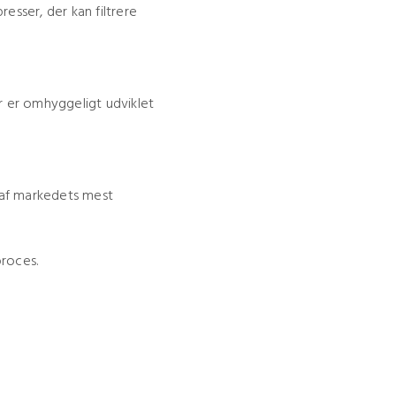
esser, der kan filtrere
er er omhyggeligt udviklet
e af markedets mest
proces.