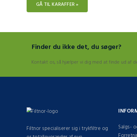
GÅ TIL KARAFFER »
Finder du ikke det, du søger?
Kontakt os, så hjælper vi dig med at finde ud af d
INFOR
Salgs- o
Filtnor specialiserer sig i trykfiltre og
Forretni