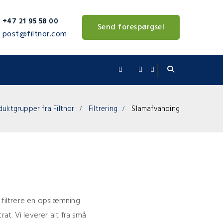
+47 21 95 58 00
Send forespørgsel
post@filtnor.com
duktgrupper fra Filtnor
Filtrering
Slamafvanding
at filtrere en opslæmning
rat. Vi leverer alt fra små