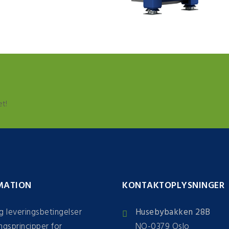
et!
MATION
KONTAKTOPLYSNINGER
g leveringsbetingelser
Husebybakken 28B
ngsprincipper for
NO-0379 Oslo