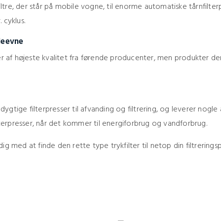
ltre, der står på mobile vogne, til enorme automatiske tårnfilterpr
 cyklus.
deevne
sser af højeste kvalitet fra førende producenter, men produkter d
dygtige filterpresser til afvanding og filtrering, og leverer nogl
terpresser, når det kommer til energiforbrug og vandforbrug.
dig med at finde den rette type trykfilter til netop din filtrerings