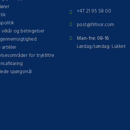
dører
+47 21 95 58 00
tik
spolitik
post@filtnor.com
e vilkår og betingelser
Man-fre: 08-16
gennemsigtighed
Lørdag/søndag: Lukket
 artikler
sesområder for trykfiltre
onsafklaring
llede spørgsmål